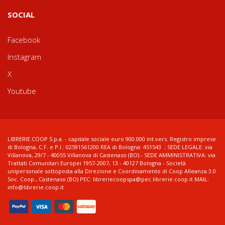
SOCIAL
Facebook
Instagram
X
Youtube
LIBRERIE.COOP S.p.a. - capitale sociale euro 900.000 int.vers. Registro imprese
di Bologna, C.F. e P.I.: 02591561200 REA di Bologna: 451543 ; SEDE LEGALE: via
Villanova, 29/7 - 40055 Villanova di Castenaso (BO) - SEDE AMMINISTRATIVA: via
Trattati Comunitari Europei 1957-2007, 13 - 40127 Bologna - Società
unipersonale sottoposta alla Direzione e Coordinamento di Coop Alleanza 3.0
Soc. Coop., Castenaso (BO) PEC: libreriecoopspa@pec.librerie.coop.it MAIL:
info@librerie.coop.it