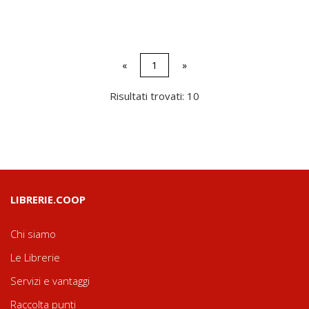
«
1
»
Risultati trovati: 10
LIBRERIE.COOP
Chi siamo
Le Librerie
Servizi e vantaggi
Raccolta punti