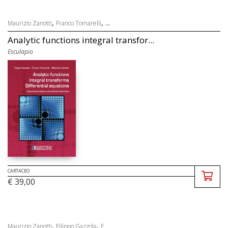
,
, ...
Maurizio Zanotti
Franco Tomarelli
Analytic functions integral transfor...
Esculapio
CARTACEO
€ 39,00
,
,
Maurizio Zanotti
Filippo Gazzola
F ...