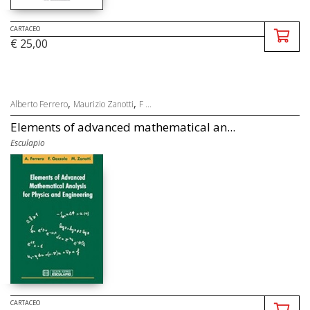
CARTACEO
€ 25,00
,
,
Alberto Ferrero
Maurizio Zanotti
F ...
Elements of advanced mathematical an...
Esculapio
CARTACEO