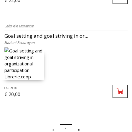
€ 22,00
Gabriele Morandin
Goal setting and goal striving in or...
Edizioni Pendragon
CARTACEO
€ 20,00
«
1
»