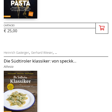
CARTACEO
€ 25,00
,
, ...
Heinrich Gasteiger
Gerhard Wieser
Die Südtiroler klassiker: von speckk...
Athesia