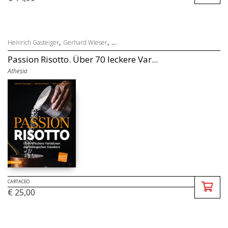
,
, ...
Heinrich Gasteiger
Gerhard Wieser
Passion Risotto. Über 70 leckere Var...
Athesia
CARTACEO
€ 25,00