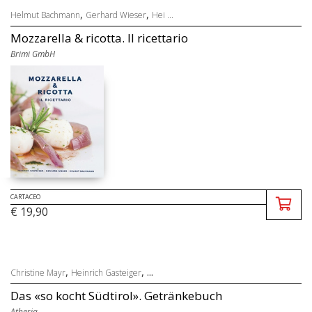
,
,
Helmut Bachmann
Gerhard Wieser
Hei ...
Mozzarella & ricotta. Il ricettario
Brimi GmbH
CARTACEO
€ 19,90
,
, ...
Christine Mayr
Heinrich Gasteiger
Das «so kocht Südtirol». Getränkebuch
Athesia