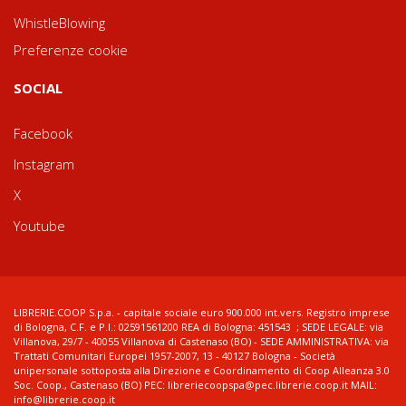
WhistleBlowing
Preferenze cookie
SOCIAL
Facebook
Instagram
X
Youtube
LIBRERIE.COOP S.p.a. - capitale sociale euro 900.000 int.vers. Registro imprese
di Bologna, C.F. e P.I.: 02591561200 REA di Bologna: 451543 ; SEDE LEGALE: via
Villanova, 29/7 - 40055 Villanova di Castenaso (BO) - SEDE AMMINISTRATIVA: via
Trattati Comunitari Europei 1957-2007, 13 - 40127 Bologna - Società
unipersonale sottoposta alla Direzione e Coordinamento di Coop Alleanza 3.0
Soc. Coop., Castenaso (BO) PEC: libreriecoopspa@pec.librerie.coop.it MAIL:
info@librerie.coop.it