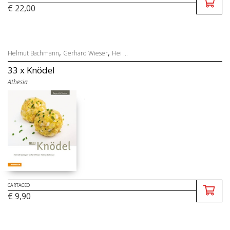
€ 22,00
,
,
Helmut Bachmann
Gerhard Wieser
Hei ...
33 x Knödel
Athesia
.
CARTACEO
€ 9,90