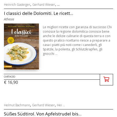
,
, ...
Heinrich Gasteiger
Gerhard Wieser
I classici delle Dolomiti. Le ricett...
Athesia
Le migliori ricette con garanzia di successo Chi
conosce la regione dolomitica conosce bene
anche le delizie culinarie di questa terra e con
questo pratico ricettario riesce a preparare a
casa i piatti più noti come i canederli, gli
Spätzle, la polenta, gli Schlutzkrapfen, gli
gnocchi ...
CARTACEO
€ 16,90
,
,
Helmut Bachmann
Gerhard Wieser
Hei ...
Süßes Südtirol. Von Apfelstrudel bis...