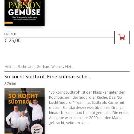
CARTACEO
€ 25,00
,
,
Helmut Bachmann
Gerhard Wieser
Hei ...
So kocht Südtirol. Eine kulinarische...
Athesia
"So kocht Südtirol" ist der Klassiker unter den
Kochbüchern der Südtiroler Küche. Das "So
kocht Südtirol"-Team hat Südtirols Küche mit
diesem Standardwerk weit über ihre Grenzen
hinaus bekannt und beliebt gemacht. Die erste
Ausgabe wurde im Jahr 2000 auf den Markt
gebracht, seitdem sin ...