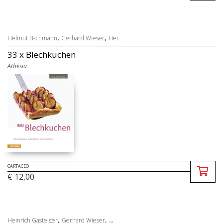
,
,
Helmut Bachmann
Gerhard Wieser
Hei ...
33 x Blechkuchen
Athesia
CARTACEO
€ 12,00
,
, ...
Heinrich Gasteiger
Gerhard Wieser