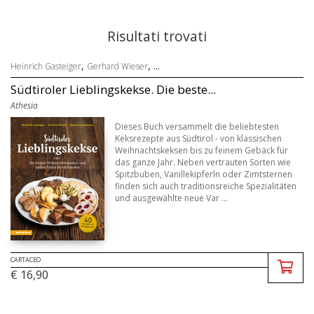
Risultati trovati
,
, ...
Heinrich Gasteiger
Gerhard Wieser
Südtiroler Lieblingskekse. Die beste...
Athesia
Dieses Buch versammelt die beliebtesten
Keksrezepte aus Südtirol - von klassischen
Weihnachtskeksen bis zu feinem Gebäck für
das ganze Jahr. Neben vertrauten Sorten wie
Spitzbuben, Vanillekipferln oder Zimtsternen
finden sich auch traditionsreiche Spezialitäten
und ausgewählte neue Var ...
CARTACEO
€ 16,90