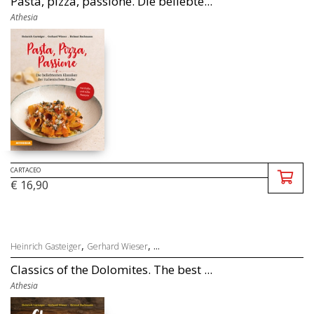
Pasta, pizza, passione. Die beliebte...
Athesia
CARTACEO
€ 16,90
,
, ...
Heinrich Gasteiger
Gerhard Wieser
Classics of the Dolomites. The best ...
Athesia