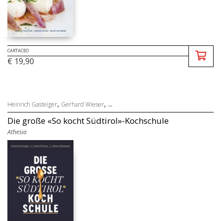
CARTACEO
€ 19,90
,
, ...
Heinrich Gasteiger
Gerhard Wieser
Die große «So kocht Südtirol»-Kochschule
Athesia