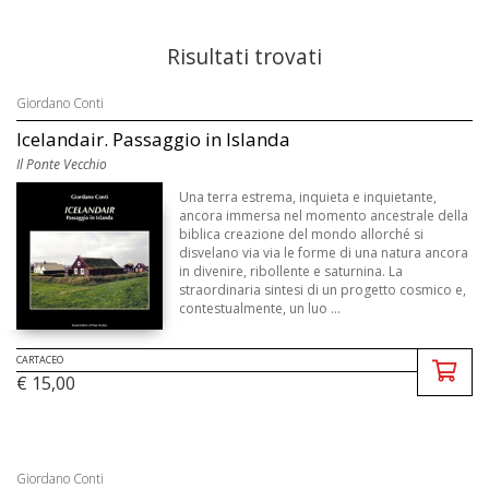
Risultati trovati
Giordano Conti
Icelandair. Passaggio in Islanda
Il Ponte Vecchio
Una terra estrema, inquieta e inquietante,
ancora immersa nel momento ancestrale della
biblica creazione del mondo allorché si
disvelano via via le forme di una natura ancora
in divenire, ribollente e saturnina. La
straordinaria sintesi di un progetto cosmico e,
contestualmente, un luo ...
CARTACEO
€ 15,00
Giordano Conti