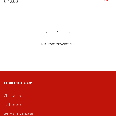
€ 12,00
«
1
»
Risultati trovati: 13
LIBRERIE.COOP
Chi siamo
Le Librerie
Servizi e vantaggi