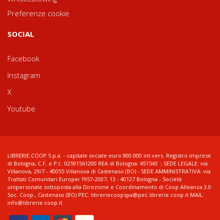
Preferenze cookie
SOCIAL
Facebook
Instagram
X
Youtube
LIBRERIE.COOP S.p.a. - capitale sociale euro 900.000 int.vers. Registro imprese
di Bologna, C.F. e P.I.: 02591561200 REA di Bologna: 451543 ; SEDE LEGALE: via
Villanova, 29/7 - 40055 Villanova di Castenaso (BO) - SEDE AMMINISTRATIVA: via
Trattati Comunitari Europei 1957-2007, 13 - 40127 Bologna - Società
unipersonale sottoposta alla Direzione e Coordinamento di Coop Alleanza 3.0
Soc. Coop., Castenaso (BO) PEC: libreriecoopspa@pec.librerie.coop.it MAIL:
info@librerie.coop.it