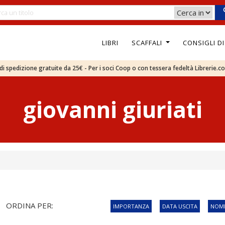
LIBRI
SCAFFALI
CONSIGLI D
e di spedizione gratuite da 25€ - Per i soci Coop o con tessera fedeltà Librerie.c
giovanni giuriati
ORDINA PER:
IMPORTANZA
DATA USCITA
NOME