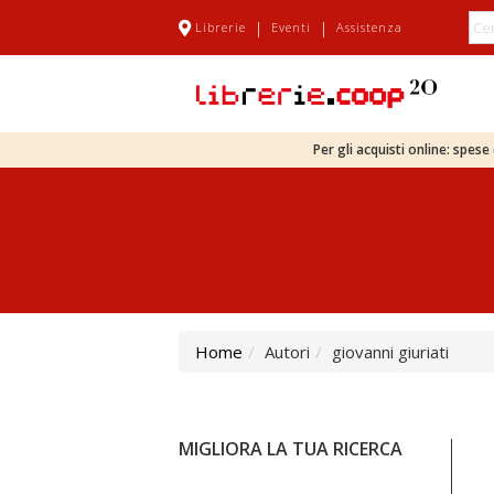
|
|
Librerie
Eventi
Assistenza
Per gli acquisti online: spes
Home
Autori
giovanni giuriati
MIGLIORA LA TUA RICERCA