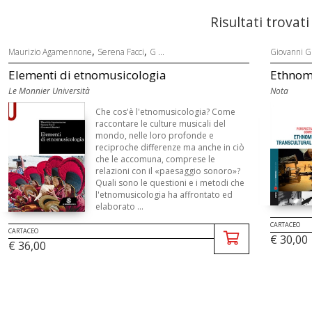
Risultati trovati
,
,
Maurizio Agamennone
Serena Facci
G ...
Giovanni Gi
Elementi di etnomusicologia
Ethnomu
Le Monnier Università
Nota
Che cos'è l'etnomusicologia? Come
raccontare le culture musicali del
mondo, nelle loro profonde e
reciproche differenze ma anche in ciò
che le accomuna, comprese le
relazioni con il «paesaggio sonoro»?
Quali sono le questioni e i metodi che
l'etnomusicologia ha affrontato ed
elaborato ...
CARTACEO
CARTACEO
€ 30,00
€ 36,00