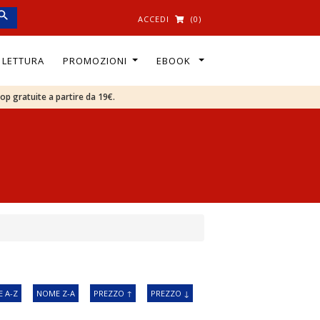
ACCEDI
(0)
I LETTURA
PROMOZIONI
EBOOK
oop gratuite a partire da 19€.
 A-Z
NOME Z-A
PREZZO ↑
PREZZO ↓