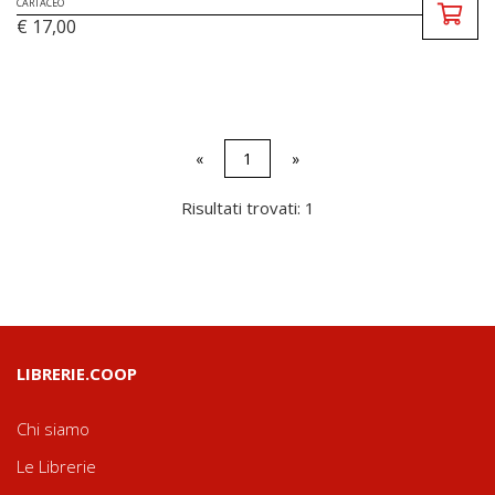
CARTACEO
€ 17,00
«
1
»
Risultati trovati: 1
LIBRERIE.COOP
Chi siamo
Le Librerie