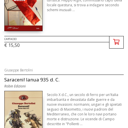
turistica. Filippo Righi, commissario capo della
locale questura, si trova a indagare secondo
schemi inusuali ...
CARTACEO
€ 15,50
Giuseppe Bertolini
Saraceni! Ianua 935 d. C.
Robin Edizioni
Secolo X d.C., un secolo di ferro per un'Italia
imbarbarita e devastata dalle guerre e da
nuove invasioni: normanni, ungari e gli spietati
seguaci di Maometto, i nuovi padroni del
Mediterraneo, che con le loro navi portano
morte e distruzione. Le vicende di Campo
descritte in "Pollenti ...