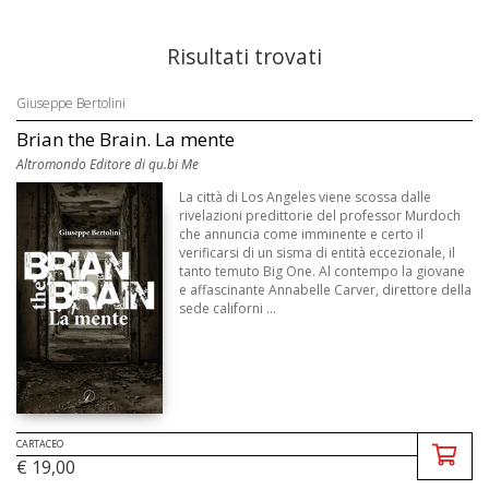
Risultati trovati
Giuseppe Bertolini
Brian the Brain. La mente
Altromondo Editore di qu.bi Me
La città di Los Angeles viene scossa dalle
rivelazioni predittorie del professor Murdoch
che annuncia come imminente e certo il
verificarsi di un sisma di entità eccezionale, il
tanto temuto Big One. Al contempo la giovane
e affascinante Annabelle Carver, direttore della
sede californi ...
CARTACEO
€ 19,00