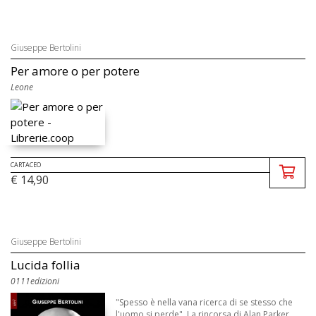
Giuseppe Bertolini
Per amore o per potere
Leone
CARTACEO
€ 14,90
Giuseppe Bertolini
Lucida follia
0111edizioni
"Spesso è nella vana ricerca di se stesso che
l'uomo si perde". La rincorsa di Alan Parker,