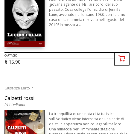
giovane agente del FBI, ai ricordi del suo
passato. Cosa collega l'omicidio di Jennifer
Lane, avvenuto nel lontano 1988, con l'ultimo
caso della mummia ritrovata nell'agosto del
2010? In mezzo a ...
CARTACEO
€ 15,90
Giuseppe Bertolini
Calzetti rossi
0111edizioni
La tranquillità di una nota città turistica
sull'Adriatico viene interrotta da una serie di
delitti in apparenza non collegabili tra loro.
Una minaccia per l'imminente stagione