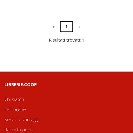
«
1
»
Risultati trovati: 1
LIBRERIE.COOP
Chi siamo
Le Librerie
Servizi e vantaggi
Raccolta punti