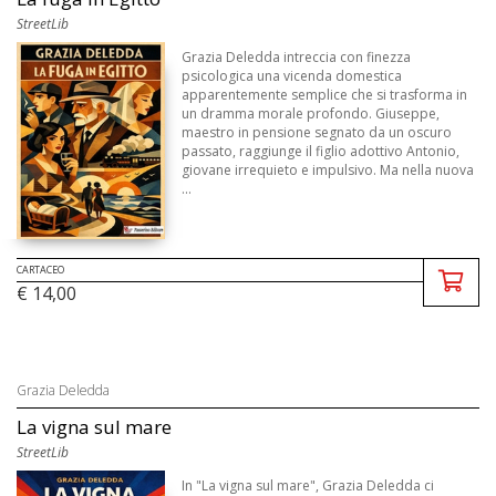
StreetLib
Grazia Deledda intreccia con finezza
psicologica una vicenda domestica
apparentemente semplice che si trasforma in
un dramma morale profondo. Giuseppe,
maestro in pensione segnato da un oscuro
passato, raggiunge il figlio adottivo Antonio,
giovane irrequieto e impulsivo. Ma nella nuova
...
CARTACEO
€ 14,00
Grazia Deledda
La vigna sul mare
StreetLib
In "La vigna sul mare", Grazia Deledda ci