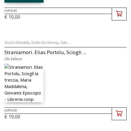
CARTACEO
€ 10,00
,
,
Grazia Deledda
Guido Da Verona
Gab ...
Straniamori. Elias Portolu, Sciogli ...
Olo Editore
CARTACEO
€ 19,00