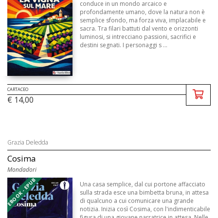
conduce in un mondo arcaico e
profondamente umano, dove la natura non è
semplice sfondo, ma forza viva, implacabile e
sacra. Tra filari battuti dal vento e orizzonti
luminosi, si intrecciano passioni, sacrifici e
destini segnati. I personaggi s ...
CARTACEO
€ 14,00
Grazia Deledda
Cosima
Mondadori
EBOOK - EPUB
Una casa semplice, dal cui portone affacciato
sulla strada esce una bimbetta bruna, in attesa
di qualcuno a cui comunicare una grande
notizia. Inizia così Cosima, con l'indimenticabile
figura di una giovane narratrice in attesa. Nelle