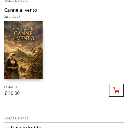
Grazia Deledda
Canne al vento
Swanbook
CARTACEO
€ 10,00
Grazia Deledda
La fuga in Egitto