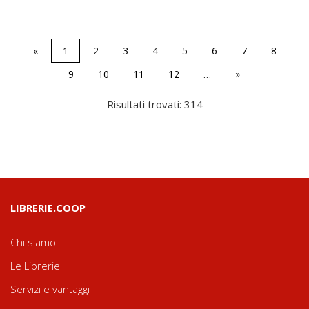
«
1
2
3
4
5
6
7
8
9
10
11
12
…
»
Risultati trovati: 314
LIBRERIE.COOP
Chi siamo
Le Librerie
Servizi e vantaggi