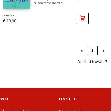
di non rassegnarsi a ...
CARTACEO
€ 10,90
«
1
»
Risultati trovati: 7
RVIZI
LINK UTILI