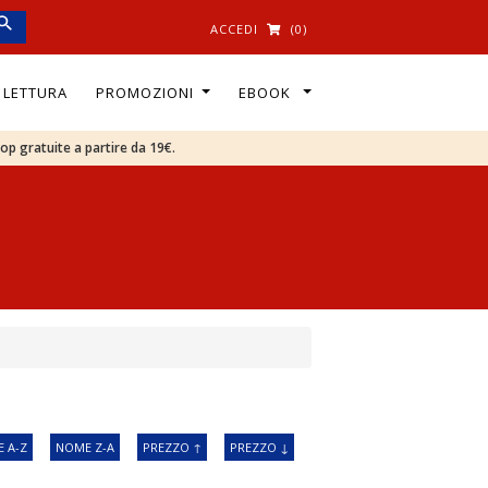
ACCEDI
(0)
I LETTURA
PROMOZIONI
EBOOK
oop gratuite a partire da 19€.
 A-Z
NOME Z-A
PREZZO ↑
PREZZO ↓