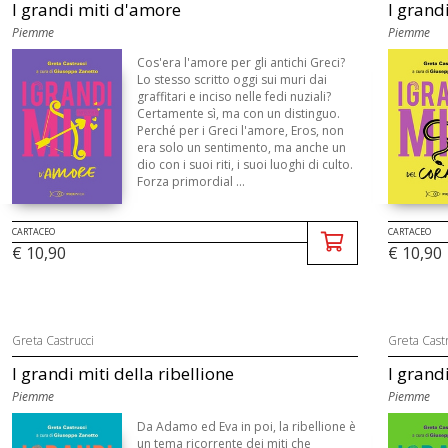
I grandi miti d'amore
I grand
Piemme
Piemme
Cos'era l'amore per gli antichi Greci?
Lo stesso scritto oggi sui muri dai
graffitari e inciso nelle fedi nuziali?
Certamente sì, ma con un distinguo.
Perché per i Greci l'amore, Eros, non
era solo un sentimento, ma anche un
dio con i suoi riti, i suoi luoghi di culto.
Forza primordial ...
CARTACEO
CARTACEO
€ 10,90
€ 10,90
Greta Castrucci
Greta Castr
I grandi miti della ribellione
I grandi
Piemme
Piemme
Da Adamo ed Eva in poi, la ribellione è
un tema ricorrente dei miti che