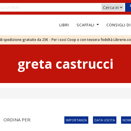
LIBRI
SCAFFALI
CONSIGLI D
e di spedizione gratuite da 25€ - Per i soci Coop o con tessera fedeltà Librerie.c
greta castrucci
ORDINA PER:
IMPORTANZA
DATA USCITA
NOME