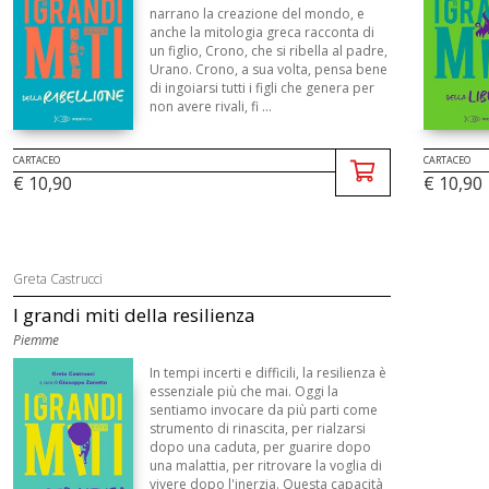
narrano la creazione del mondo, e
anche la mitologia greca racconta di
un figlio, Crono, che si ribella al padre,
Urano. Crono, a sua volta, pensa bene
di ingoiarsi tutti i figli che genera per
non avere rivali, fi ...
CARTACEO
CARTACEO
€ 10,90
€ 10,90
Greta Castrucci
I grandi miti della resilienza
Piemme
In tempi incerti e difficili, la resilienza è
essenziale più che mai. Oggi la
sentiamo invocare da più parti come
strumento di rinascita, per rialzarsi
dopo una caduta, per guarire dopo
una malattia, per ritrovare la voglia di
vivere dopo l'inerzia. Questa capacità