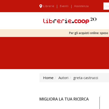
|
|
Librerie
Eventi
Assistenza
Per gli acquisti online: spes
Home
Autori
greta castrucci
MIGLIORA LA TUA RICERCA