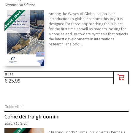
Giappichelli Editore
EBOOK - EPUB 3
Among the Waves of Globalisation is an
introduction to global economic history. It is
designed for those approaching the subject
for the first time as well as readers looking for
a concise and up-to-date synthesis that reflects
the latest developments in international
research. The boo ...
EPUB 3
€ 25,99
Guido Alfani
Come dèi fra gli uomini
Editori Laterza
Chi sono i ricchi? Come lo si diventa? Perchéle