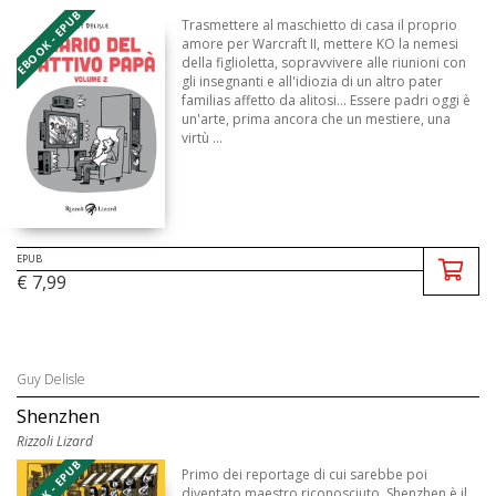
EBOOK - EPUB
Trasmettere al maschietto di casa il proprio
amore per Warcraft II, mettere KO la nemesi
della figlioletta, sopravvivere alle riunioni con
gli insegnanti e all'idiozia di un altro pater
familias affetto da alitosi... Essere padri oggi è
un'arte, prima ancora che un mestiere, una
virtù ...
EPUB
€ 7,99
Guy Delisle
Shenzhen
Rizzoli Lizard
EBOOK - EPUB
Primo dei reportage di cui sarebbe poi
diventato maestro riconosciuto, Shenzhen è il