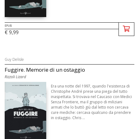
EPUB
€ 9,99
Guy Delisle
Fuggire. Memorie di un ostaggio
Rizzoli Lizard
Era una notte del 1997, quando l'esistenza di
Christophe André prese una piega del tutto
inaspettata. Si trovava nel Caucaso con Medici
Senza Frontiere, ma il gruppo di miliziani
armati che lo buttò giù dal letto non cercava
cure mediche: cercava qualcuno da prendere
in ostaggio. Chris ...