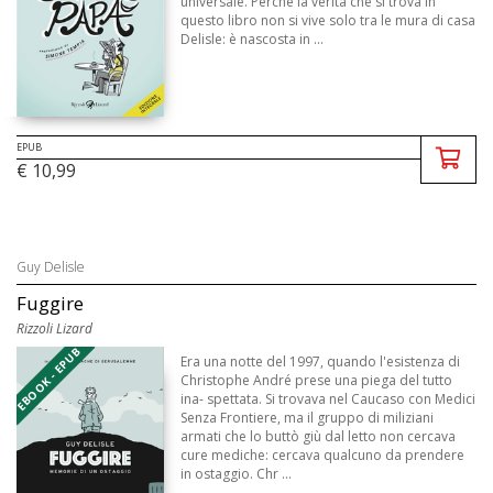
universale. Perché la verità che si trova in
questo libro non si vive solo tra le mura di casa
Delisle: è nascosta in ...
EPUB
€ 10,99
Guy Delisle
Fuggire
Rizzoli Lizard
EBOOK - EPUB
Era una notte del 1997, quando l'esistenza di
Christophe André prese una piega del tutto
ina- spettata. Si trovava nel Caucaso con Medici
Senza Frontiere, ma il gruppo di miliziani
armati che lo buttò giù dal letto non cercava
cure mediche: cercava qualcuno da prendere
in ostaggio. Chr ...