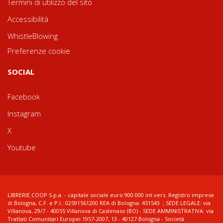
Termini di utilizzo del sito
Accessibilità
WhistleBlowing
Preferenze cookie
SOCIAL
Facebook
Instagram
X
Youtube
LIBRERIE.COOP S.p.a. - capitale sociale euro 900.000 int.vers. Registro imprese
di Bologna, C.F. e P.I.: 02591561200 REA di Bologna: 451543 ; SEDE LEGALE: via
Villanova, 29/7 - 40055 Villanova di Castenaso (BO) - SEDE AMMINISTRATIVA: via
Trattati Comunitari Europei 1957-2007, 13 - 40127 Bologna - Società