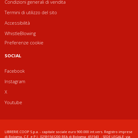
Condizioni generali di vendita
Termini di utilizzo del sito
Accessibilità
WhistleBlowing
Preferenze cookie
SOCIAL
Facebook
Instagram
X
Youtube
LIBRERIE.COOP S.p.a. - capitale sociale euro 900.000 int.vers. Registro imprese
di Bologna, C.F. e P.I.: 02591561200 REA di Bologna: 451543 ; SEDE LEGALE: via