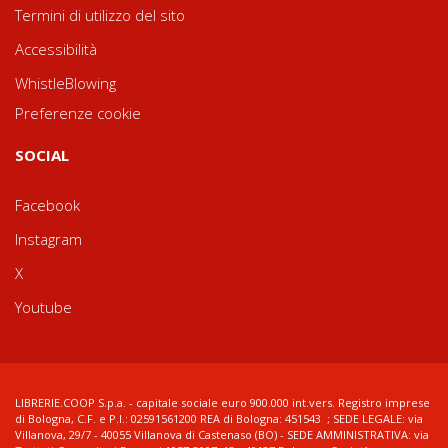
Termini di utilizzo del sito
Accessibilità
WhistleBlowing
Preferenze cookie
SOCIAL
Facebook
Instagram
X
Youtube
LIBRERIE.COOP S.p.a. - capitale sociale euro 900.000 int.vers. Registro imprese
di Bologna, C.F. e P.I.: 02591561200 REA di Bologna: 451543 ; SEDE LEGALE: via
Villanova, 29/7 - 40055 Villanova di Castenaso (BO) - SEDE AMMINISTRATIVA: via