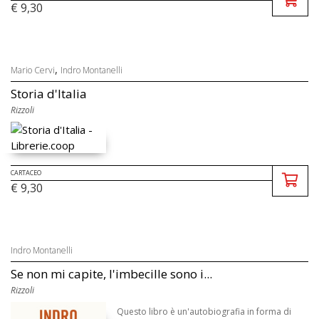
€ 9,30
,
Mario Cervi
Indro Montanelli
Storia d'Italia
Rizzoli
CARTACEO
€ 9,30
Indro Montanelli
Se non mi capite, l'imbecille sono i...
Rizzoli
Questo libro è un'autobiografia in forma di