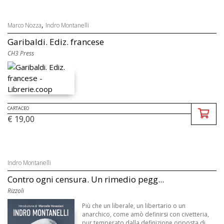
,
Marco Nozza
Indro Montanelli
Garibaldi. Ediz. francese
CH3 Press
CARTACEO
€ 19,00
Indro Montanelli
Contro ogni censura. Un rimedio pegg...
Rizzoli
Più che un liberale, un libertario o un
anarchico, come amò definirsi con civetteria,
pur temperato dalla definizione opposta di