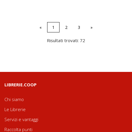
«
1
2
3
»
Risultati trovati: 72
LIBRERIE.COOP
Chi siamo
Le Librerie
Servizi e vantaggi
Raccolta punti