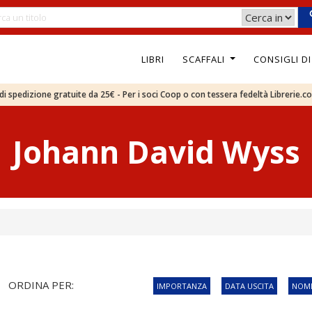
LIBRI
SCAFFALI
CONSIGLI D
e di spedizione gratuite da 25€ - Per i soci Coop o con tessera fedeltà Librerie.c
Johann David Wyss
ORDINA PER:
IMPORTANZA
DATA USCITA
NOME