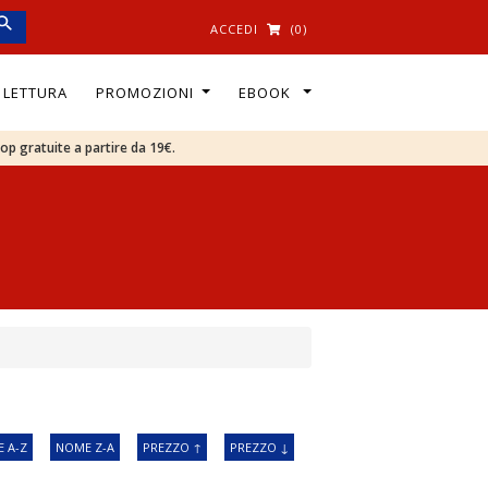
ACCEDI
(0)
I LETTURA
PROMOZIONI
EBOOK
oop gratuite a partire da 19€.
 A-Z
NOME Z-A
PREZZO ↑
PREZZO ↓