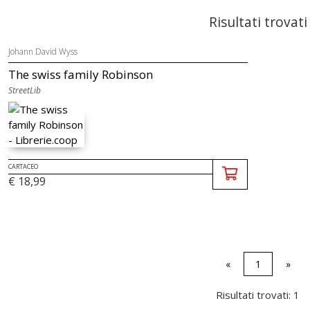
Risultati trovati
Johann David Wyss
The swiss family Robinson
StreetLib
CARTACEO
€ 18,99
«
1
»
Risultati trovati: 1