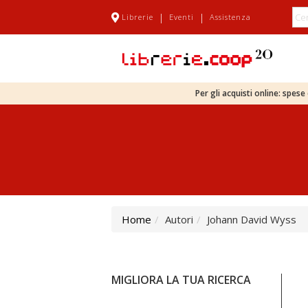
|
|
Librerie
Eventi
Assistenza
Per gli acquisti online: spes
Home
Autori
Johann David Wyss
MIGLIORA LA TUA RICERCA