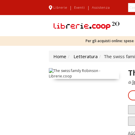
|
|
Librerie
Eventi
Assistenza
Per gli acquisti online: spes
Home
Letteratura
The swiss fami
T
J
di
AGG