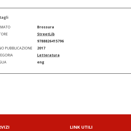
tagli
RMATO
Brossura
TORE
StreetLib
N
9788826415796
O PUBBLICAZIONE
2017
EGORIA
Letteratura
GUA
eng
RVIZI
LINK UTILI