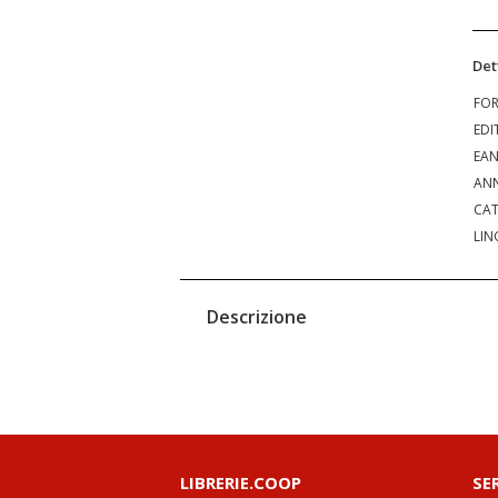
Det
FO
EDI
EA
ANN
CAT
LIN
Descrizione
LIBRERIE.COOP
SE