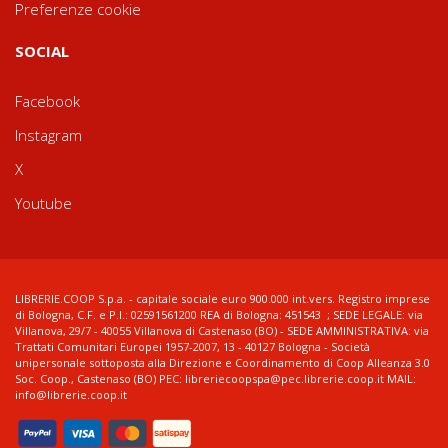
Preferenze cookie
SOCIAL
Facebook
Instagram
X
Youtube
LIBRERIE.COOP S.p.a. - capitale sociale euro 900.000 int.vers. Registro imprese
di Bologna, C.F. e P.I.: 02591561200 REA di Bologna: 451543 ; SEDE LEGALE: via
Villanova, 29/7 - 40055 Villanova di Castenaso (BO) - SEDE AMMINISTRATIVA: via
Trattati Comunitari Europei 1957-2007, 13 - 40127 Bologna - Società
unipersonale sottoposta alla Direzione e Coordinamento di Coop Alleanza 3.0
Soc. Coop., Castenaso (BO) PEC: libreriecoopspa@pec.librerie.coop.it MAIL:
info@librerie.coop.it