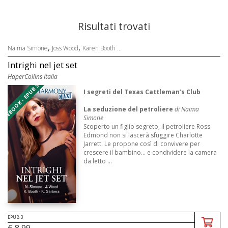
Risultati trovati
,
,
Naima Simone
Joss Wood
Karen Booth ...
Intrighi nel jet set
HaperCollins Italia
EBOOK - EPUB 3
I segreti
del Texas Cattleman’s Club
La seduzione del petroliere
di
Naima
Simone
Scoperto un figlio segreto, il petroliere Ross
Edmond non si lascerà sfuggire Charlotte
Jarrett. Le propone così di convivere per
crescere il bambino... e condividere la camera
da letto ...
EPUB 3
€ 8,99