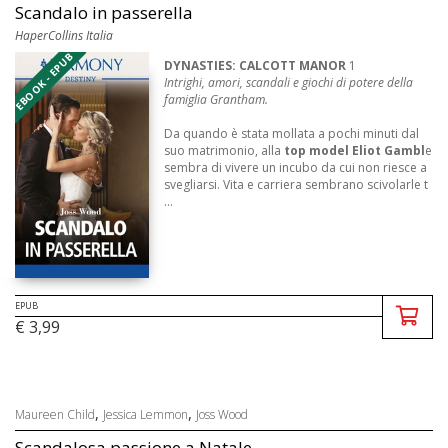
Scandalo in passerella
HaperCollins Italia
EBOOK - EPUB
DYNASTIES: CALCOTT MANOR
1
Intrighi, amori, scandali e giochi di potere della
famiglia Grantham.
Da quando è stata mollata a pochi minuti dal
suo matrimonio, alla
top model Eliot Gambl
e
sembra di vivere un incubo da cui non riesce a
svegliarsi. Vita e carriera sembrano scivolarle t
...
EPUB
€ 3,99
,
,
Maureen Child
Jessica Lemmon
Joss Wood
Scandalosa passione a Natale