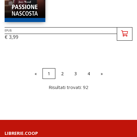
EPUB
€ 3,99
«
1
2
3
4
»
Risultati trovati: 92
LIBRERIE.COOP