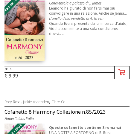
EBOOK - EPUB
Cenerentola a palazzo di J. James
Leandro ha giurato di non farsi mai più
coinvolgere in una relazione. Anche se Jenna...
L'anello della vendetta di A. Green
Quando Eva si presenta da lui in cerca d'aiuto,
Vidal acconsen-te a una sola condizione:
dovrà.. ...
EPUB
€ 9,99
,
,
Rory Rose
Jackie Ashenden
Clare Co ...
Cofanetto 8 Harmony Collezione n.85/2023
HaperCollins Italia
EBOOK - EPUB
Questo cofanetto contiene 8 romanzi
UNA NOTTE A PORTOFINO di R. Rose