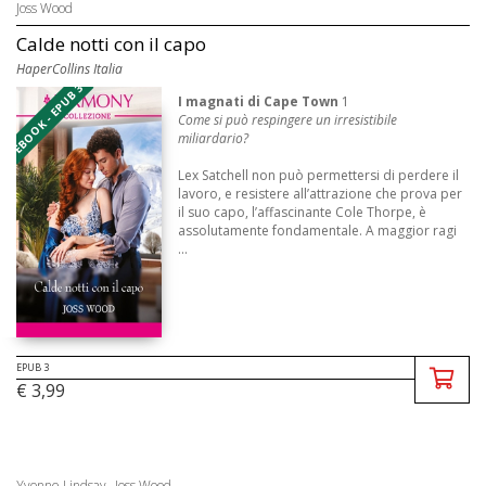
Joss Wood
Calde notti con il capo
HaperCollins Italia
EBOOK - EPUB 3
I magnati di Cape Town
1
Come si può respingere
un irresistibile
miliardario?
Lex Satchell non può permettersi di perdere il
lavoro, e resistere all’attrazione che prova per
il suo capo, l’affascinante Cole Thorpe, è
assolutamente fondamentale. A maggior ragi
...
EPUB 3
€ 3,99
,
Yvonne Lindsay
Joss Wood