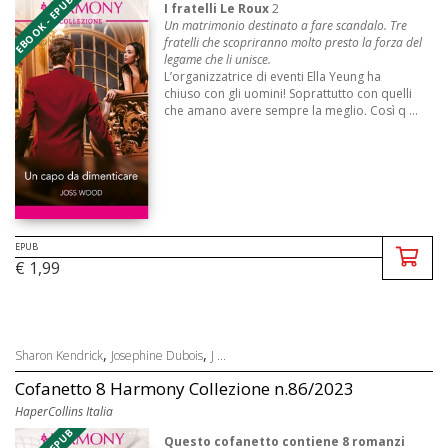
EBOOK - EPUB
I fratelli Le Roux
2
Un matrimonio destinato a fare scandalo. Tre
fratelli che scopriranno molto presto la forza del
legame che li unisce.
L’organizzatrice di eventi Ella Yeung ha
chiuso con gli uomini! Soprattutto con quelli
che amano avere sempre la meglio. Così q ...
EPUB
€ 1,99
,
,
Sharon Kendrick
Josephine Dubois
J ...
Cofanetto 8 Harmony Collezione n.86/2023
HaperCollins Italia
Questo cofanetto contiene 8 romanzi