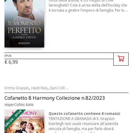
fondi della scuola, e chi meglio di Cole
Serenghetti? Cole è un'ex stella dell'hockey che
è tornata a gestire l'impero di famiglia. Per lu ...
EPUB
€ 6,99
,
,
Emmy Grayson
Heidi Rice
Dani Colli ...
Cofanetto 8 Harmony Collezione n.82/2023
HaperCollins Italia
EBOOK - EPUB
Questo cofanetto contiene 8 romanzi
TENTAZIONE A GRANADA di E. Grayson
Everleigh non vuole rinunciare all'azienda
vinicola di famiglia, ma per farlo dovrà