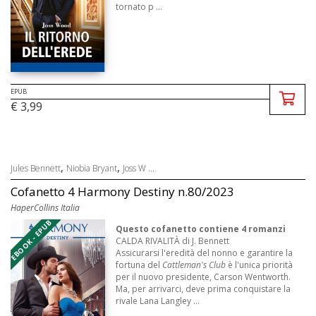
tornato p ...
EPUB
€ 3,99
,
,
Jules Bennett
Niobia Bryant
Joss W ...
Cofanetto 4 Harmony Destiny n.80/2023
HaperCollins Italia
EBOOK - EPUB
Questo cofanetto contiene 4 romanzi
CALDA RIVALITÀ di J. Bennett
Assicurarsi l'eredità del nonno e garantire la
fortuna del
Cattleman's Club
è l'unica priorità
per il nuovo presidente, Carson Wentworth.
Ma, per arrivarci, deve prima conquistare la
rivale Lana Langley ...