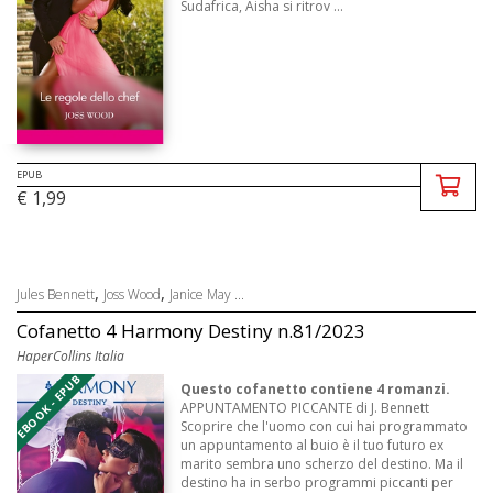
Sudafrica, Aisha si ritrov ...
EPUB
€ 1,99
,
,
Jules Bennett
Joss Wood
Janice May ...
Cofanetto 4 Harmony Destiny n.81/2023
HaperCollins Italia
EBOOK - EPUB
Questo cofanetto contiene 4 romanzi.
APPUNTAMENTO PICCANTE di J. Bennett
Scoprire che l'uomo con cui hai programmato
un appuntamento al buio è il tuo futuro ex
marito sembra uno scherzo del destino. Ma il
destino ha in serbo programmi piccanti per