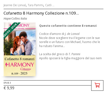
,
,
Jeanne De Lonval
Tara Pammi
Caitli ...
Cofanetto 8 Harmony Collezione n.109...
HaperCollins Italia
EBOOK - EPUB 3
Questo cofanetto contiene 8 romanzi
Codice d’amore di
J. de Lonval
Nicole deve scegliere tra il legame con le sue
sorelle e un futuro con Michael, l’uomo che le
ha rubato l’anima...
La scelta del greco di
T. Pammi
Apollo sposerà la figlia maggiore del suo nem
...
EPUB 3
€ 9,99