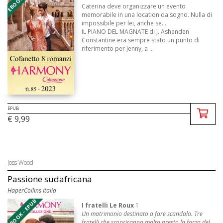
Caterina deve organizzare un evento
memorabile in una location da sogno. Nulla di
impossibile per lei, anche se...
IL PIANO DEL MAGNATE di J. Ashenden
Constantine era sempre stato un punto di
riferimento per Jenny, a ...
EPUB
€ 9,99
Joss Wood
Passione sudafricana
HaperCollins Italia
EBOOK - EPUB
I fratelli Le Roux
1
Un matrimonio destinato a fare scandalo. Tre
fratelli che scopriranno molto presto la forza del