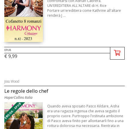
confrontarsi con Adrian Cabrera.
UN'EREDITIERA ALL'ALTARE di H. Rice
Portare un'ereditiera come Kathrine all'altare
renderà J ...
EPUB
€ 9,99
Joss Wood
Le regole dello chef
HaperCollins Italia
EBOOK - EPUB
Quando aveva sposato Pasco Kildare, Aisha
era una ragazza ingenua che aveva seguito il
proprio cuore. Purtroppo l’ostinata ambizione
di Pasco aveva finito per allontanarli fino a una
rottura dolorosa ma necessaria. Rientrata in