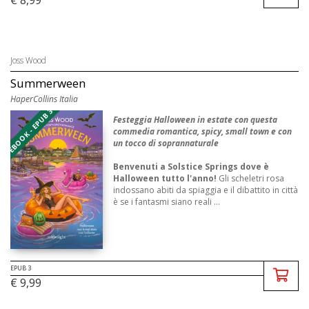
Joss Wood
Summerween
HaperCollins Italia
EBOOK - EPUB 3
Festeggia Halloween in estate con questa
commedia romantica, spicy, small town e con
un tocco di soprannaturale
Benvenuti a Solstice Springs dove è
Halloween tutto l'anno!
Gli scheletri rosa
indossano abiti da spiaggia e il dibattito in città
è se i fantasmi siano reali ...
EPUB 3
€ 9,99