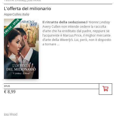
L'offerta del milionario
HaperCollins Italia
EBOOK - EPUB
Il ritratto della seduzione
di Yvonne Lindsay
Avery Cullen non intende cedere la raccolta
d’arte che ha ereditato dal padre, neppure se
l’acquirente è Marcus Price, il miglior mercante
d’arte della
Waverly’s
. Lui, però, non è disposto
a tornare ...
EPUB
€ 8,99
Joss Wood