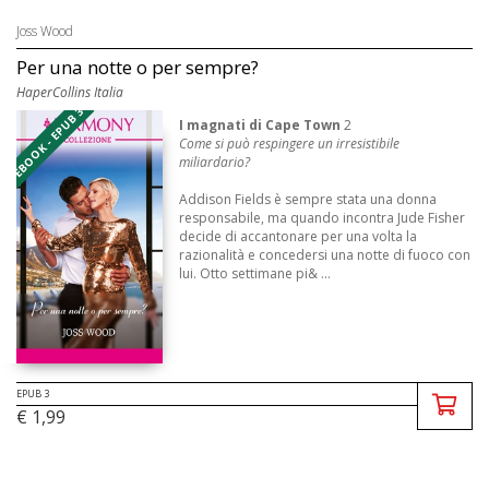
Joss Wood
Per una notte o per sempre?
HaperCollins Italia
EBOOK - EPUB 3
I magnati di Cape Town
2
Come si può respingere
un irresistibile
miliardario?
Addison Fields è sempre stata una donna
responsabile, ma quando incontra Jude Fisher
decide di accantonare per una volta la
razionalità e concedersi una notte di fuoco con
lui. Otto settimane pi& ...
EPUB 3
€ 1,99