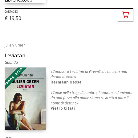
CARTACEO
€ 19,50
Julien Green
Leviatan
Guanda
EBOOK - EPUB
«
Conosce il Leviatan di Green? Io l'ho letto una
decina di volte
»
Hermann Hesse
«
Come nella tragedia antica, Leviatan è dominato
da una forza alla quale siamo costretti a dare il
nome di destino
»
Pietro Citati
«
Non sono molti i libri che possono rivendicare
con tanta autorità la semplice e ...