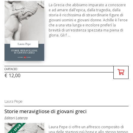
La Grecia che abbiamo imparato a conoscere
e ad amare dall'epica, dalla tragedia, dalla
storia è ricchissima di straordinarie figure di
giovani uomini e giovani donne. Achille è l'eroe
che a una vita lunga e incolore preferì la
brevità di un'esistenza spezzata ma piena di
gloria. Gli f ...
CARTACEO
€ 12,00
Laura Pepe
Storie meravigliose di giovani greci
Editori Laterza
EBOOK - EPUB 3
Laura Pepe ci offre un affresco composito di
una delle stagioni più brevi e allo stesso tempo