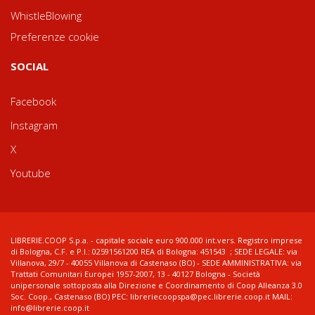
WhistleBlowing
Preferenze cookie
SOCIAL
Facebook
Instagram
X
Youtube
LIBRERIE.COOP S.p.a. - capitale sociale euro 900.000 int.vers. Registro imprese
di Bologna, C.F. e P.I.: 02591561200 REA di Bologna: 451543 ; SEDE LEGALE: via
Villanova, 29/7 - 40055 Villanova di Castenaso (BO) - SEDE AMMINISTRATIVA: via
Trattati Comunitari Europei 1957-2007, 13 - 40127 Bologna - Società
unipersonale sottoposta alla Direzione e Coordinamento di Coop Alleanza 3.0
Soc. Coop., Castenaso (BO) PEC: libreriecoopspa@pec.librerie.coop.it MAIL:
info@librerie.coop.it