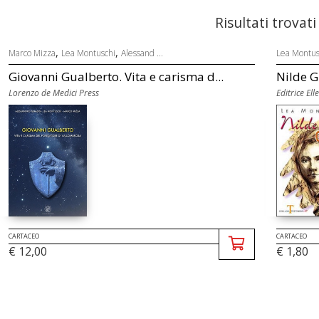
Risultati trovati
,
,
Marco Mizza
Lea Montuschi
Alessand ...
Lea Montus
Giovanni Gualberto. Vita e carisma d...
Nilde G
Lorenzo de Medici Press
Editrice Elle
CARTACEO
CARTACEO
€ 12,00
€ 1,80