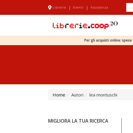
|
|
Librerie
Eventi
Assistenza
Per gli acquisti online: spes
Home
Autori
lea montuschi
MIGLIORA LA TUA RICERCA