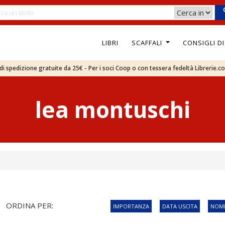
LIBRI
SCAFFALI
CONSIGLI D
e di spedizione gratuite da 25€ - Per i soci Coop o con tessera fedeltà Librerie.c
lea montuschi
ORDINA PER:
IMPORTANZA
DATA USCITA
NOME