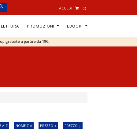
ACCEDI
(0)
I LETTURA
PROMOZIONI
EBOOK
oop gratuite a partire da 19€.
 A-Z
NOME Z-A
PREZZO ↑
PREZZO ↓