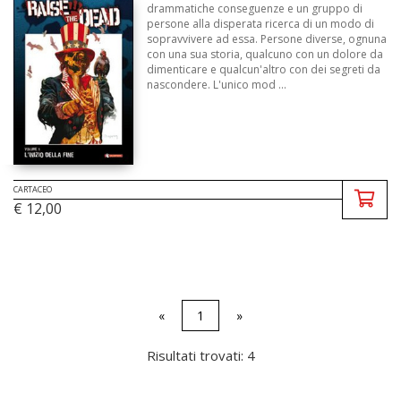
drammatiche conseguenze e un gruppo di
persone alla disperata ricerca di un modo di
sopravvivere ad essa. Persone diverse, ognuna
con una sua storia, qualcuno con un dolore da
dimenticare e qualcun'altro con dei segreti da
nascondere. L'unico mod ...
CARTACEO
€ 12,00
«
1
»
Risultati trovati: 4