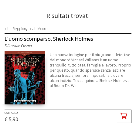
Risultati trovati
,
John Reppion
Leah Moore
L'uomo scomparso. Sherlock Holmes
Editoriale Cosmo
Una nuova indagine per il più grande detective
del mondo! Michael Williams è un uomo
tranquillo, tutto casa, famiglia e lavoro. Proprio
per questo, quando sparisce senza lasciare
alcuna traccia, sembra impossibile trovare
alcun indizio. Tocca quindi a Shelock Holmes e
al fidato Dr. Wat ...
CARTACEO
€ 5,90