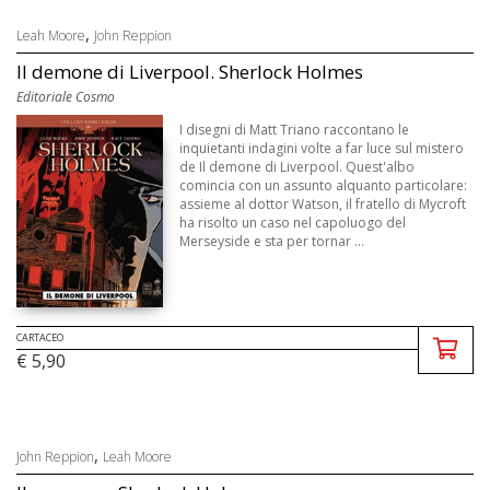
,
Leah Moore
John Reppion
Il demone di Liverpool. Sherlock Holmes
Editoriale Cosmo
I disegni di Matt Triano raccontano le
inquietanti indagini volte a far luce sul mistero
de Il demone di Liverpool. Quest'albo
comincia con un assunto alquanto particolare:
assieme al dottor Watson, il fratello di Mycroft
ha risolto un caso nel capoluogo del
Merseyside e sta per tornar ...
CARTACEO
€ 5,90
,
John Reppion
Leah Moore