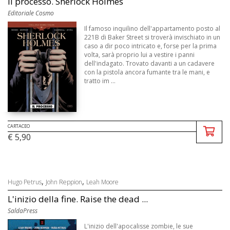
Il processo. Sherlock Holmes
Editoriale Cosmo
Il famoso inquilino dell'appartamento posto al
221B di Baker Street si troverà invischiato in un
caso a dir poco intricato e, forse per la prima
volta, sarà proprio lui a vestire i panni
dell'indagato. Trovato davanti a un cadavere
con la pistola ancora fumante tra le mani, e
tratto im ...
CARTACEO
€ 5,90
,
,
Hugo Petrus
John Reppion
Leah Moore
L'inizio della fine. Raise the dead ...
SaldaPress
L'inizio dell'apocalisse zombie, le sue