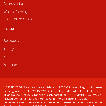
Accessibilità
WhistleBlowing
Preferenze cookie
SOCIAL
Facebook
Instagram
X
Youtube
LIBRERIE.COOP S.p.a. - capitale sociale euro 900.000 int.vers. Registro imprese
di Bologna, C.F. e P.I.: 02591561200 REA di Bologna: 451543 ; SEDE LEGALE: via
Villanova, 29/7 - 40055 Villanova di Castenaso (BO) - SEDE AMMINISTRATIVA: via
Trattati Comunitari Europei 1957-2007, 13 - 40127 Bologna - Società
unipersonale sottoposta alla Direzione e Coordinamento di Coop Alleanza 3.0