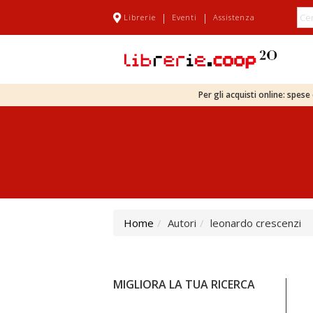
|
|
Librerie
Eventi
Assistenza
Per gli acquisti online: spes
Home
Autori
leonardo crescenzi
MIGLIORA LA TUA RICERCA