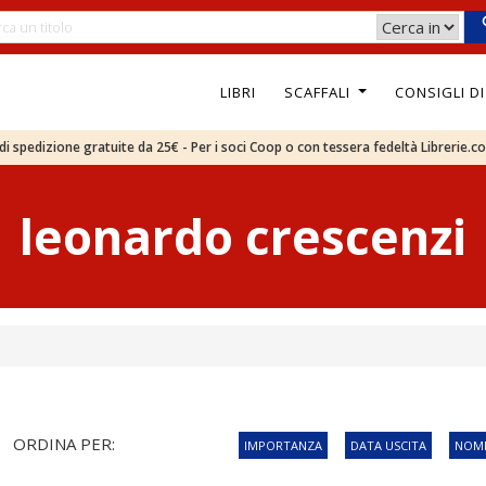
LIBRI
SCAFFALI
CONSIGLI D
e di spedizione gratuite da 25€ - Per i soci Coop o con tessera fedeltà Librerie.c
leonardo crescenzi
ORDINA PER:
IMPORTANZA
DATA USCITA
NOME