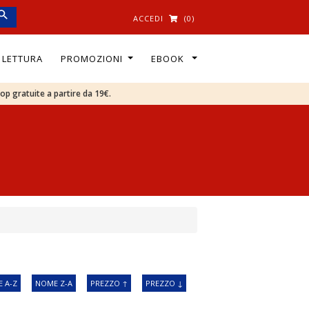
ACCEDI
(0)
I LETTURA
PROMOZIONI
EBOOK
oop gratuite a partire da 19€.
 A-Z
NOME Z-A
PREZZO ↑
PREZZO ↓