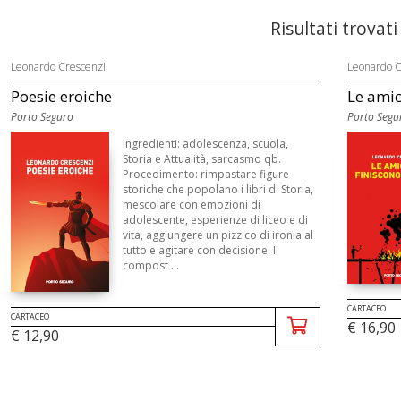
Risultati trovati
Leonardo Crescenzi
Leonardo C
Poesie eroiche
Le amic
Porto Seguro
Porto Segu
Ingredienti: adolescenza, scuola,
Storia e Attualità, sarcasmo qb.
Procedimento: rimpastare figure
storiche che popolano i libri di Storia,
mescolare con emozioni di
adolescente, esperienze di liceo e di
vita, aggiungere un pizzico di ironia al
tutto e agitare con decisione. Il
compost ...
CARTACEO
CARTACEO
€ 16,90
€ 12,90