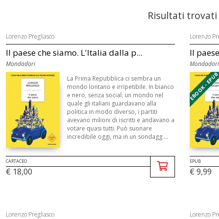
Risultati trovati
Lorenzo Pregliasco
Lorenzo Pr
Il paese che siamo. L'Italia dalla p...
Il paes
Mondadori
Mondadori
EBOOK - EPU
La Prima Repubblica ci sembra un
mondo lontano e irripetibile. In bianco
e nero, senza social, un mondo nel
quale gli italiani guardavano alla
politica in modo diverso, i partiti
avevano milioni di iscritti e andavano a
votare quasi tutti. Può suonare
incredibile oggi, ma in un sondagg ...
CARTACEO
EPUB
€ 18,00
€ 9,99
Lorenzo Pregliasco
Lorenzo Pr