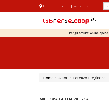
|
|
Librerie
Eventi
Assistenza
Per gli acquisti online: spes
Home
Autori
Lorenzo Pregliasco
MIGLIORA LA TUA RICERCA