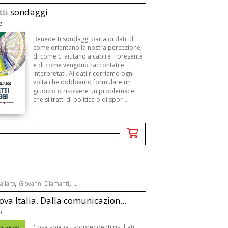
ti sondaggi
e
B
Benedetti sondaggi parla di dati, di
come orientano la nostra percezione,
di come ci aiutano a capire il presente
e di come vengono raccontati e
interpretati. Ai dati ricorriamo ogni
volta che dobbiamo formulare un
giudizio o risolvere un problema: e
che si tratti di politica o di spor ...
,
, ...
allaro
Giovanni Diamanti
va Italia. Dalla comunicazion...
i
Cosa spiega i sorprendenti risultati