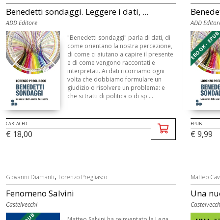
Benedetti sondaggi. Leggere i dati, ...
Benedet
ADD Editore
ADD Editor
EBOOK - EPU
"Benedetti sondaggi" parla di dati, di
come orientano la nostra percezione,
di come ci aiutano a capire il presente
e di come vengono raccontati e
interpretati. Ai dati ricorriamo ogni
volta che dobbiamo formulare un
giudizio o risolvere un problema: e
che si tratti di politica o di sp ...
EPUB
CARTACEO
€ 9,99
€ 18,00
,
Giovanni Diamanti
Lorenzo Pregliasco
Matteo Cav
Fenomeno Salvini
Una nuo
Castelvecchi
Castelvecch
Matteo Salvini ha reinventato la Lega,