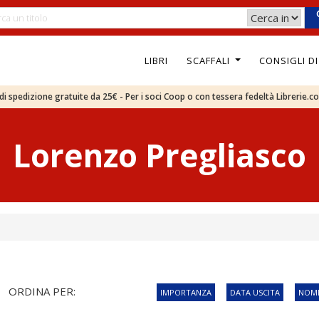
LIBRI
SCAFFALI
CONSIGLI D
e di spedizione gratuite da 25€ - Per i soci Coop o con tessera fedeltà Librerie.c
Lorenzo Pregliasco
ORDINA PER:
IMPORTANZA
DATA USCITA
NOME