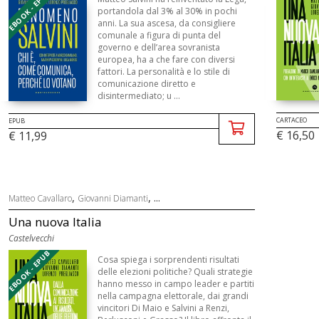
EBOOK - EPUB
portandola dal 3% al 30% in pochi
anni. La sua ascesa, da consigliere
comunale a figura di punta del
governo e dell’area sovranista
europea, ha a che fare con diversi
fattori. La personalità e lo stile di
comunicazione diretto e
disintermediato; u ...
CARTACEO
EPUB
€ 16,50
€ 11,99
,
, ...
Matteo Cavallaro
Giovanni Diamanti
Una nuova Italia
Castelvecchi
EBOOK - EPUB
Cosa spiega i sorprendenti risultati
delle elezioni politiche? Quali strategie
hanno messo in campo leader e partiti
nella campagna elettorale, dai grandi
vincitori Di Maio e Salvini a Renzi,