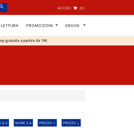
ACCEDI
(0)
I LETTURA
PROMOZIONI
EBOOK
oop gratuite a partire da 19€.
 A-Z
NOME Z-A
PREZZO ↑
PREZZO ↓