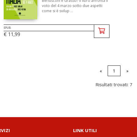
Berlusconi e Grasso? Il libro affronta il
voto del 4 marzo sotto due aspetti:
come si è svilup ...
EPUB
€ 11,99
«
1
»
Risultati trovati: 7
RVIZI
LINK UTILI