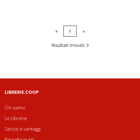
«
1
»
Risultati trovati: 3
LIBRERIE.COOP
Chi siamo
Le Librerie
Servizi e vantaggi
Raccolta punti