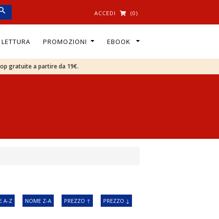
ACCEDI
(0)
I LETTURA
PROMOZIONI
EBOOK
oop gratuite a partire da 19€.
 A-Z
NOME Z-A
PREZZO ↑
PREZZO ↓