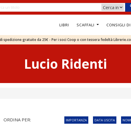
LIBRI
SCAFFALI
CONSIGLI D
e di spedizione gratuite da 25€ - Per i soci Coop o con tessera fedeltà Librerie.c
Lucio Ridenti
ORDINA PER:
IMPORTANZA
DATA USCITA
NOME