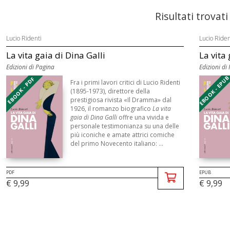
Risultati trovati
Lucio Ridenti
Lucio Riden
La vita gaia di Dina Galli
La vita 
Edizioni di Pagina
Edizioni di
EBOOK - EPU
EBOOK - PDF
Fra i primi lavori critici di Lucio Ridenti
(1895-1973), direttore della
prestigiosa rivista «Il Dramma» dal
1926, il romanzo biografico
La vita
gaia di Dina Galli
offre una vivida e
personale testimonianza su una delle
più iconiche e amate attrici comiche
del primo Novecento italiano: ...
PDF
EPUB
€ 9,99
€ 9,99