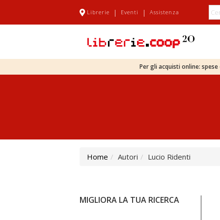
|
|
Librerie
Eventi
Assistenza
Per gli acquisti online: spes
Home
Autori
Lucio Ridenti
MIGLIORA LA TUA RICERCA