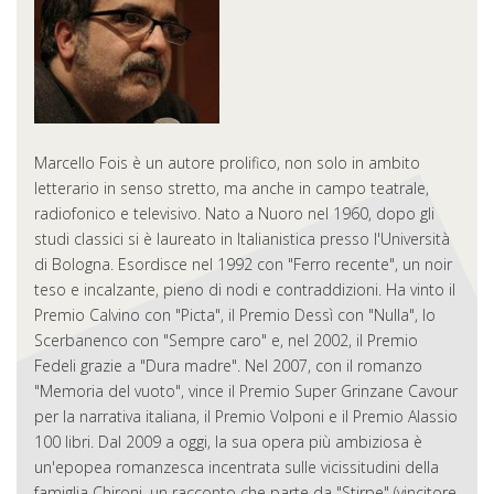
Marcello Fois è un autore prolifico, non solo in ambito
letterario in senso stretto, ma anche in campo teatrale,
radiofonico e televisivo. Nato a Nuoro nel 1960, dopo gli
studi classici si è laureato in Italianistica presso l'Università
di Bologna. Esordisce nel 1992 con "Ferro recente", un noir
teso e incalzante, pieno di nodi e contraddizioni. Ha vinto il
Premio Calvino con "Picta", il Premio Dessì con "Nulla", lo
Scerbanenco con "Sempre caro" e, nel 2002, il Premio
Fedeli grazie a "Dura madre". Nel 2007, con il romanzo
"Memoria del vuoto", vince il Premio Super Grinzane Cavour
per la narrativa italiana, il Premio Volponi e il Premio Alassio
100 libri. Dal 2009 a oggi, la sua opera più ambiziosa è
un'epopea romanzesca incentrata sulle vicissitudini della
famiglia Chironi, un racconto che parte da "Stirpe" (vincitore