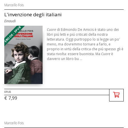
Marcello Fois
L'invenzione degli italiani
Einaudi
EBOOK - EPUB
Cuore
di Edmondo De Amicis è stato uno dei
libri piú letti e piú criticati della nostra
letteratura. Oggi purtroppo lo si legge un po'
meno, ma dovremmo tornare a farlo, e
proprio in virtú della critica che piú spesso gli è
stata rivolta: essere buonista. Ma
Cuore
è
davvero un libro bu ...
EPUB
€ 7,99
Marcello Fois