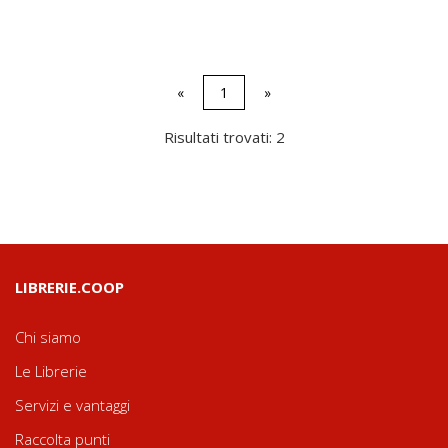
«
1
»
Risultati trovati: 2
LIBRERIE.COOP
Chi siamo
Le Librerie
Servizi e vantaggi
Raccolta punti