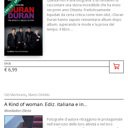
EBOOK - EPUB
Questa non è una biografia. È un tentativo di
raccontare una storia incredibile che ha inizio
nei primi anni Ottanta. Frettolosamente
liquidati da certa critica come teen idol, i Duran
Duran hanno saputo reinventarsi album dopo
album, superando le mode e la prova del
tempo. Il libro ...
EPUB
€ 6,99
,
Giò Martorano
Marco Ghiotto
A Kind of woman. Ediz. italiana e in...
Mondadori Electa
Fotografie d'autore ritraggono le protagoniste
nell'esercizio delle loro attività e nel loro