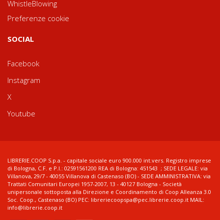
WhistleBlowing
Preferenze cookie
SOCIAL
Facebook
Instagram
X
Youtube
LIBRERIE.COOP S.p.a. - capitale sociale euro 900.000 int.vers. Registro imprese
di Bologna, C.F. e P.I.: 02591561200 REA di Bologna: 451543 ; SEDE LEGALE: via
Villanova, 29/7 - 40055 Villanova di Castenaso (BO) - SEDE AMMINISTRATIVA: via
Trattati Comunitari Europei 1957-2007, 13 - 40127 Bologna - Società
unipersonale sottoposta alla Direzione e Coordinamento di Coop Alleanza 3.0
Soc. Coop., Castenaso (BO) PEC: libreriecoopspa@pec.librerie.coop.it MAIL:
info@librerie.coop.it