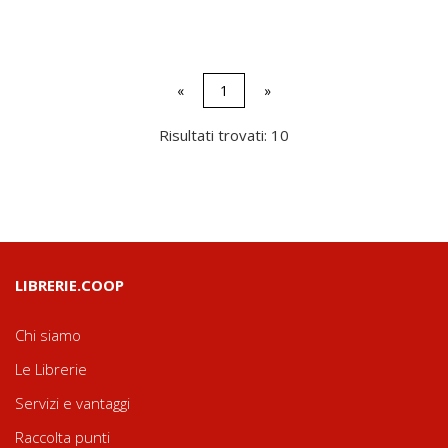
«
1
»
Risultati trovati: 10
LIBRERIE.COOP
Chi siamo
Le Librerie
Servizi e vantaggi
Raccolta punti