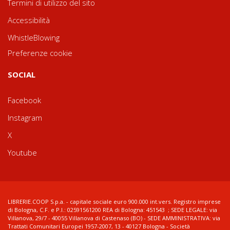
Termini di utilizzo del sito
Accessibilità
WhistleBlowing
Preferenze cookie
SOCIAL
Facebook
Instagram
X
Youtube
LIBRERIE.COOP S.p.a. - capitale sociale euro 900.000 int.vers. Registro imprese
di Bologna, C.F. e P.I.: 02591561200 REA di Bologna: 451543 ; SEDE LEGALE: via
Villanova, 29/7 - 40055 Villanova di Castenaso (BO) - SEDE AMMINISTRATIVA: via
Trattati Comunitari Europei 1957-2007, 13 - 40127 Bologna - Società