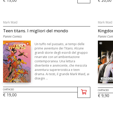
€ 15,00
€ 20,00
Mark Waid
Mark Waid
Teen titans. I migliori del mondo
Kingdo
Panini Comics
Panini Com
Un tuffo nel passato, ai tempi delle
prime avventure dei Titans. Alcune
grandi storie degli esordi del gruppo
rinarrate con un'ambientazione
contemporanea. Una lettura
divertente e avvincente, che mescola
avventura supereroistica e teen
drama. Ai testi, il grande Mark Waid, ai
disegni ...
CARTACEO
CARTACEO
€ 19,00
€ 9,90