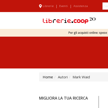
|
|
Librerie
Eventi
Assistenza
Per gli acquisti online: spes
Home
Autori
Mark Waid
MIGLIORA LA TUA RICERCA