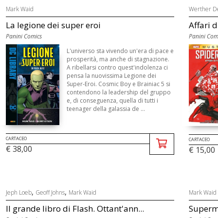
Mark Waid
Werther De
La legione dei super eroi
Affari 
Panini Comics
Panini Com
L'universo sta vivendo un'era di pace e
prosperità, ma anche di stagnazione.
A ribellarsi contro quest'indolenza ci
pensa la nuovissima Legione dei
Super-Eroi. Cosmic Boy e Brainiac 5 si
contendono la leadership del gruppo
e, di conseguenza, quella di tutti i
teenager della galassia de ...
CARTACEO
CARTACEO
€ 38,00
€ 15,00
,
,
Jeph Loeb
Geoff Johns
Mark Waid
Mark Waid
Il grande libro di Flash. Ottant'ann...
Superma