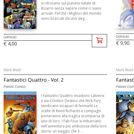
si ritrovano sul pianeta natale di
Bizarro senza sapere come ci siano
arrivati. Perché i Migliori del mondo
sono braccati da uno deg ...
CARTACEO
CARTACEO
€ 9,90
€ 4,00
Mark Waid
Mark Waid
Fantastici Quattro - Vol. 2
Fantasti
Panini Comics
Panini Com
I Fantastici Quattro invadono Latveria
e sia il Dottor Destino che Nick Fury
sembrano incapaci di fermarli! Le
scelte di Reed Richards e compagni
porteranno alla tragica scomparsa di
uno di loro. I Fab Four si imbarcano
nell'avventura più ambiziosa della loro
storia: un viaggio che li ...