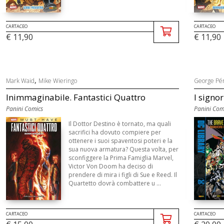
CARTACEO
CARTACEO
€ 11,90
€ 11,90
,
Mark Waid
Mike Wieringo
George Pé
Inimmaginabile. Fantastici Quattro
I signor
Panini Comics
Panini Com
Il Dottor Destino è tornato, ma quali
sacrifici ha dovuto compiere per
ottenere i suoi spaventosi poteri e la
sua nuova armatura? Questa volta, per
sconfiggere la Prima Famiglia Marvel,
Victor Von Doom ha deciso di
prendere di mira i figli di Sue e Reed. Il
Quartetto dovrà combattere u ...
CARTACEO
CARTACEO