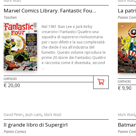
Mark Waid
Mark Waid
Marvel Comics Library. Fantastic Fou...
La patr
Taschen
Panini Com
Nel 1961 Stan Lee e Jack Kirby
crearono I Fantastici Quattro-una
squadra di supereroi rivoluzionaria
per i suoi difetti e la sua complessità-
che diede il via all'industria del
fumetto. Questo volume riproduce le
prime 20 storie dei Fantastici Quattro
e racconta come è diventata, second
...
CARTACEO
CARTACEO
€ 20,00
€ 9,90
,
,
David Peter
Jeph Loeb
Mark Waid
Mark Waid
Il grande libro di Supergirl
Batman 
Panini Comics
Panini Com