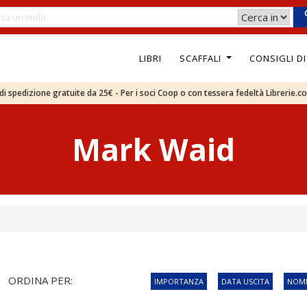
LIBRI
SCAFFALI
CONSIGLI D
e di spedizione gratuite da 25€ - Per i soci Coop o con tessera fedeltà Librerie.c
Mark Waid
ORDINA PER:
IMPORTANZA
DATA USCITA
NOME