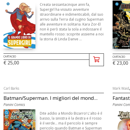
Creata sessantacinque anni fa,
Supergirl ha vissuto avventure
straordinarie e indimenticabili, dal suo
arrivo sulla Terra dal cugino Superman
alle avventure in solitaria. Kara Zor-El
non è però stata la sola a indossare il
mantello rosso: scoprite assieme a noi
la storia di Linda Danve ...
CARTACEO
CARTACEO
€ 25,00
€ 23,00
Carl Barks
Mark Waid
Batman/Superman. I migliori del mond...
Fantast
Panini Comics
Panini Com
Dite addio a Mondo Bizarro! L'alto è il
basso, la sinistra è la destra e il rosso
è il verde... ma il pericolo è sempre
pericolo quando Batman e Superman