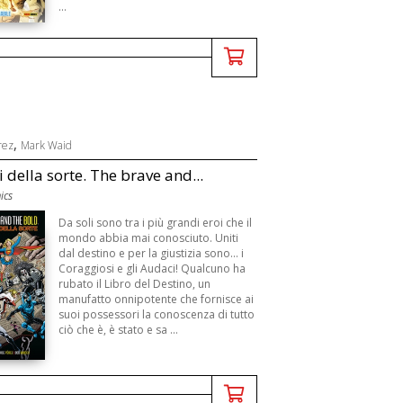
...
,
rez
Mark Waid
i della sorte. The brave and...
ics
Da soli sono tra i più grandi eroi che il
mondo abbia mai conosciuto. Uniti
dal destino e per la giustizia sono... i
Coraggiosi e gli Audaci! Qualcuno ha
rubato il Libro del Destino, un
manufatto onnipotente che fornisce ai
suoi possessori la conoscenza di tutto
ciò che è, è stato e sa ...