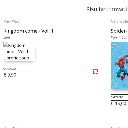
Risultati trovati
Mark Waid
Marv Wolf
Kingdom come - Vol. 1
Spider-
Lion
Panini Com
CARTACEO
€ 9,90
CARTACEO
€ 15,00