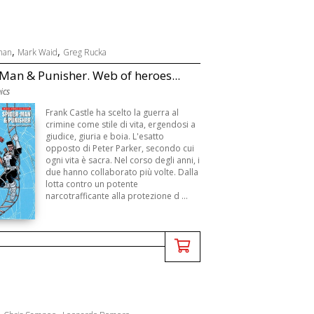
,
,
man
Mark Waid
Greg Rucka
Man & Punisher. Web of heroes...
ics
Frank Castle ha scelto la guerra al
crimine come stile di vita, ergendosi a
giudice, giuria e boia. L'esatto
opposto di Peter Parker, secondo cui
ogni vita è sacra. Nel corso degli anni, i
due hanno collaborato più volte. Dalla
lotta contro un potente
narcotrafficante alla protezione d ...
,
,