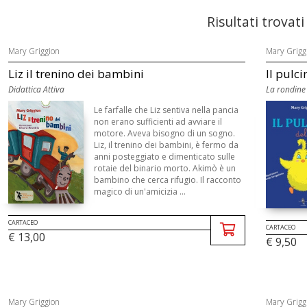
Risultati trovati
Mary Griggion
Mary Grigg
Liz il trenino dei bambini
Il pulci
Didattica Attiva
La rondine 
Le farfalle che Liz sentiva nella pancia
non erano sufficienti ad avviare il
motore. Aveva bisogno di un sogno.
Liz, il trenino dei bambini, è fermo da
anni posteggiato e dimenticato sulle
rotaie del binario morto. Akimò è un
bambino che cerca rifugio. Il racconto
magico di un'amicizia ...
CARTACEO
CARTACEO
€ 13,00
€ 9,50
Mary Griggion
Mary Grigg