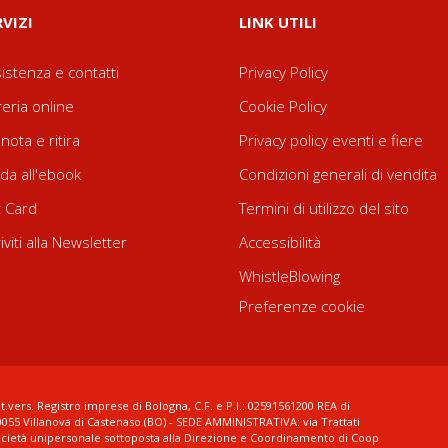
RVIZI
LINK UTILI
istenza e contatti
Privacy Policy
reria online
Cookie Policy
nota e ritira
Privacy policy eventi e fiere
da all'ebook
Condizioni generali di vendita
t Card
Termini di utilizzo del sito
riviti alla Newsletter
Accessibilità
WhistleBlowing
Preferenze cookie
t.vers. Registro imprese di Bologna, C.F. e P.I.: 02591561200 REA di
0055 Villanova di Castenaso (BO) - SEDE AMMINISTRATIVA: via Trattati
ocietà unipersonale sottoposta alla Direzione e Coordinamento di Coop