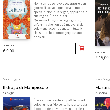
Non è un luogo favoloso, eppure ogni
giorno, lì, accade qualcosa di molto
speciale. Non è un regno, eppure ha la
sua regina. È la scuola di
Quisiamadipiù, dove, ogni giorno,
un'alunna che non può muoversi da
sola viene accompagnata in tutte le
classi, perché i compagni possano
dedicarl ...
CARTACEO
€ 9,00
CARTACEO
€ 15,00
Mary Griggion
Mary Grigg
Il drago di Manipiccole
Martina
Il Ciliegio
Il Ciliegio
È bastato un istante e... puff! In un sol
colpo, un perfido vento ha portato via
il popolo del regno di manipiccole. Il