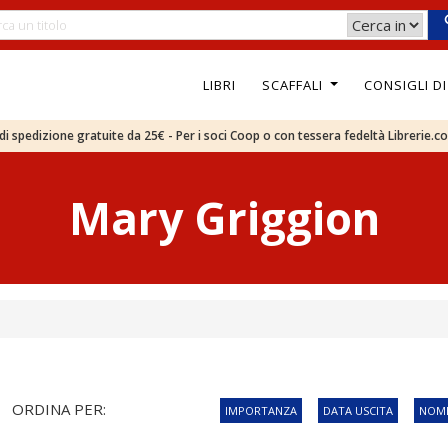
LIBRI
SCAFFALI
CONSIGLI D
e di spedizione gratuite da 25€ - Per i soci Coop o con tessera fedeltà Librerie.c
Mary Griggion
ORDINA PER:
IMPORTANZA
DATA USCITA
NOME