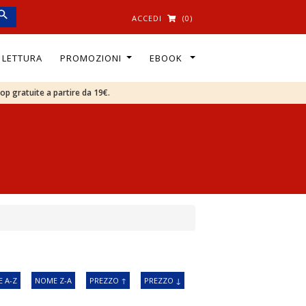
ACCEDI
(0)
I LETTURA
PROMOZIONI
EBOOK
oop gratuite a partire da 19€.
 A-Z
NOME Z-A
PREZZO ↑
PREZZO ↓