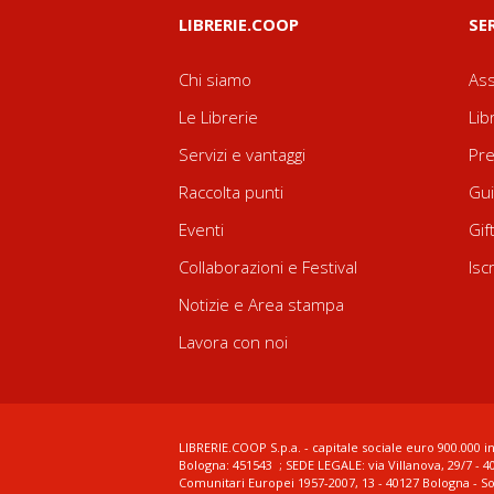
LIBRERIE.COOP
SE
Chi siamo
Ass
Le Librerie
Lib
Servizi e vantaggi
Pre
Raccolta punti
Gui
Eventi
Gif
Collaborazioni e Festival
Isc
Notizie e Area stampa
Lavora con noi
LIBRERIE.COOP S.p.a. - capitale sociale euro 900.000 in
Bologna: 451543 ; SEDE LEGALE: via Villanova, 29/7 - 4
Comunitari Europei 1957-2007, 13 - 40127 Bologna - S