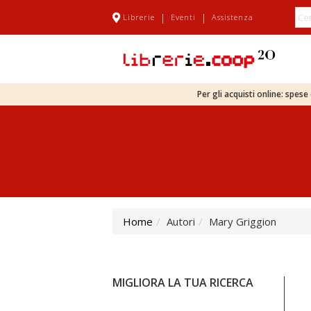
|
|
Librerie
Eventi
Assistenza
Per gli acquisti online: spes
Home
Autori
Mary Griggion
MIGLIORA LA TUA RICERCA