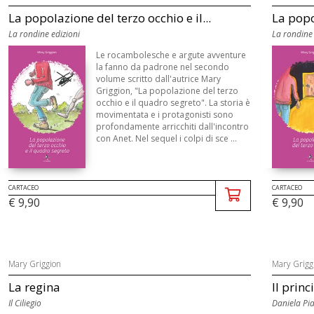
La popolazione del terzo occhio e il...
La popo
La rondine edizioni
La rondine 
Le rocambolesche e argute avventure
la fanno da padrone nel secondo
volume scritto dall'autrice Mary
Griggion, "La popolazione del terzo
occhio e il quadro segreto". La storia è
movimentata e i protagonisti sono
profondamente arricchiti dall'incontro
con Anet. Nel sequel i colpi di sce ...
CARTACEO
CARTACEO
€ 9,90
€ 9,90
Mary Griggion
Mary Grigg
La regina
Il princ
Il Ciliegio
Daniela Pia