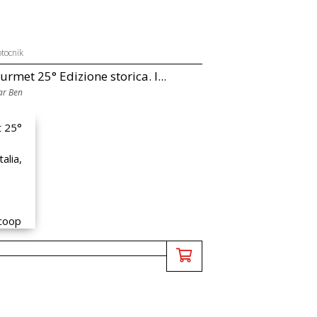
tocnik
urmet 25° Edizione storica. I...
ar Ben