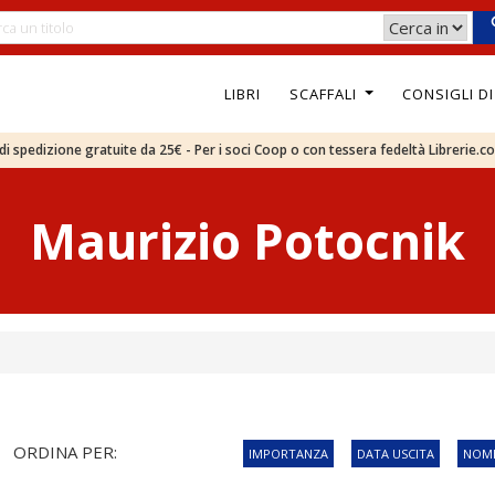
LIBRI
SCAFFALI
CONSIGLI D
e di spedizione gratuite da 25€ - Per i soci Coop o con tessera fedeltà Librerie.c
Maurizio Potocnik
ORDINA PER:
IMPORTANZA
DATA USCITA
NOME