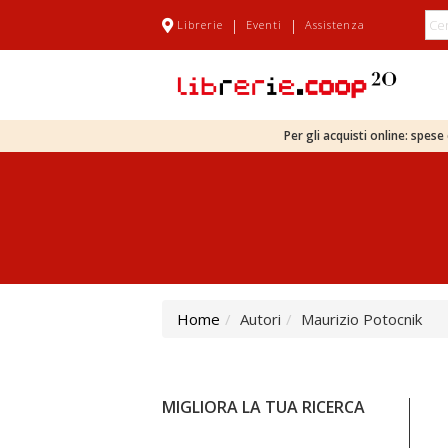
|
|
Librerie
Eventi
Assistenza
Per gli acquisti online: spes
Home
Autori
Maurizio Potocnik
MIGLIORA LA TUA RICERCA