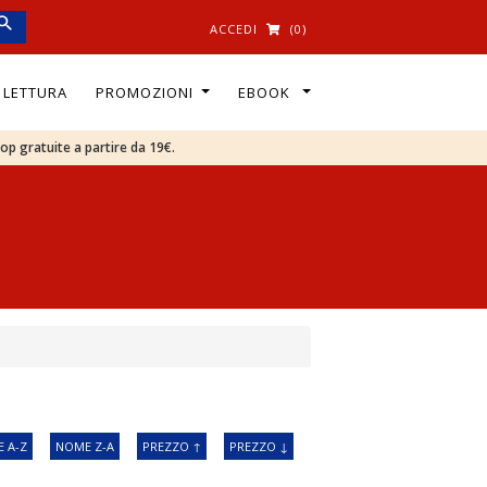
ACCEDI
(0)
I LETTURA
PROMOZIONI
EBOOK
oop gratuite a partire da 19€.
 A-Z
NOME Z-A
PREZZO ↑
PREZZO ↓