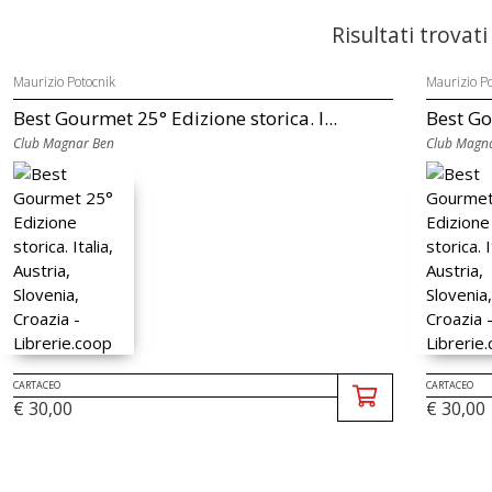
Risultati trovati
Maurizio Potocnik
Maurizio Po
Best Gourmet 25° Edizione storica. I...
Best Go
Club Magnar Ben
Club Magn
CARTACEO
CARTACEO
€ 30,00
€ 30,00