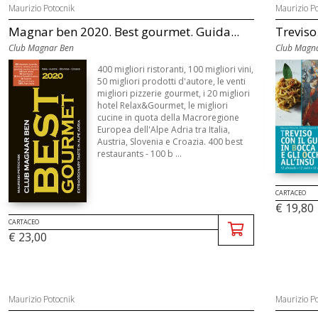
Maurizio Potocnik
Maurizio Po
Magnar ben 2020. Best gourmet. Guida...
Treviso 
Club Magnar Ben
Club Magn
400 migliori ristoranti, 100 migliori vini,
50 migliori prodotti d'autore, le venti
migliori pizzerie gourmet, i 20 migliori
hotel Relax&Gourmet, le migliori
cucine in quota della Macroregione
Europea dell'Alpe Adria tra Italia,
Austria, Slovenia e Croazia. 400 best
restaurants - 100 b ...
CARTACEO
€ 19,80
CARTACEO
€ 23,00
Maurizio Potocnik
Maurizio Po