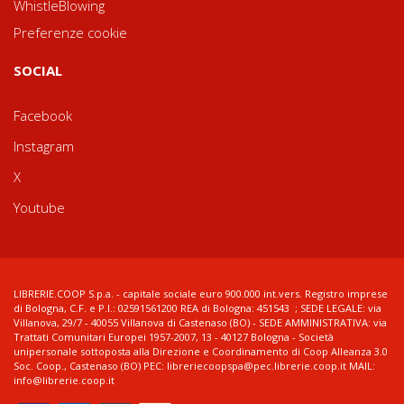
WhistleBlowing
Preferenze cookie
SOCIAL
Facebook
Instagram
X
Youtube
LIBRERIE.COOP S.p.a. - capitale sociale euro 900.000 int.vers. Registro imprese
di Bologna, C.F. e P.I.: 02591561200 REA di Bologna: 451543 ; SEDE LEGALE: via
Villanova, 29/7 - 40055 Villanova di Castenaso (BO) - SEDE AMMINISTRATIVA: via
Trattati Comunitari Europei 1957-2007, 13 - 40127 Bologna - Società
unipersonale sottoposta alla Direzione e Coordinamento di Coop Alleanza 3.0
Soc. Coop., Castenaso (BO) PEC: libreriecoopspa@pec.librerie.coop.it MAIL:
info@librerie.coop.it