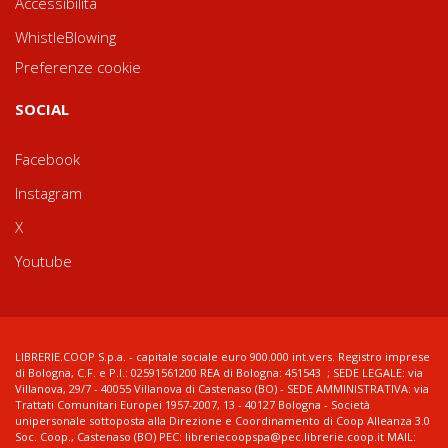
Accessibilità
WhistleBlowing
Preferenze cookie
SOCIAL
Facebook
Instagram
X
Youtube
LIBRERIE.COOP S.p.a. - capitale sociale euro 900.000 int.vers. Registro imprese
di Bologna, C.F. e P.I.: 02591561200 REA di Bologna: 451543 ; SEDE LEGALE: via
Villanova, 29/7 - 40055 Villanova di Castenaso (BO) - SEDE AMMINISTRATIVA: via
Trattati Comunitari Europei 1957-2007, 13 - 40127 Bologna - Società
unipersonale sottoposta alla Direzione e Coordinamento di Coop Alleanza 3.0
Soc. Coop., Castenaso (BO) PEC: libreriecoopspa@pec.librerie.coop.it MAIL: