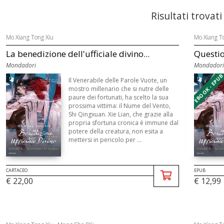
Risultati trovati
Mo Xiang Tong Xiu
Mo Xiang T
La benedizione dell'ufficiale divino...
Questio
Mondadori
Mondadori
EBOOK - EPU
Il Venerabile delle Parole Vuote, un
mostro millenario che si nutre delle
paure dei fortunati, ha scelto la sua
prossima vittima: il Nume del Vento,
Shi Qingxuan. Xie Lian, che grazie alla
propria sfortuna cronica è immune dal
potere della creatura, non esita a
mettersi in pericolo per ...
CARTACEO
EPUB
€ 22,00
€ 12,99
,