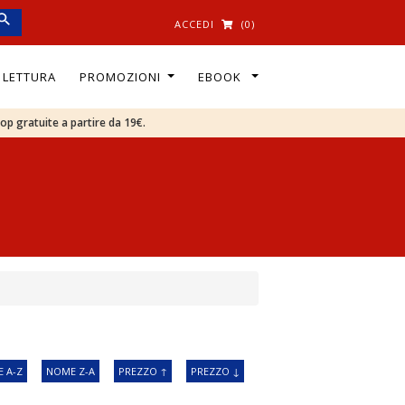
ACCEDI
(0)
I LETTURA
PROMOZIONI
EBOOK
oop gratuite a partire da 19€.
 A-Z
NOME Z-A
PREZZO ↑
PREZZO ↓