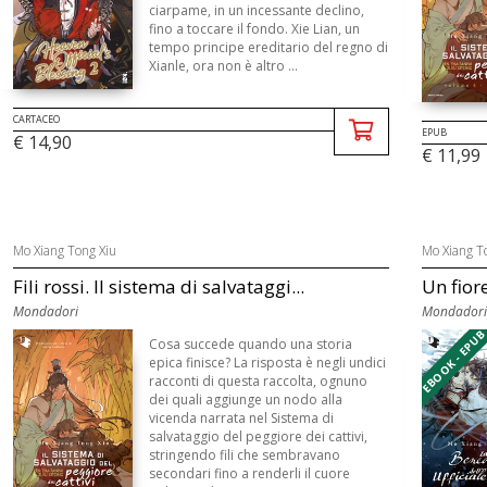
ciarpame, in un incessante declino,
fino a toccare il fondo. Xie Lian, un
tempo principe ereditario del regno di
Xianle, ora non è altro ...
CARTACEO
EPUB
€ 14,90
€ 11,99
Mo Xiang Tong Xiu
Mo Xiang T
Fili rossi. Il sistema di salvataggi...
Un fiore
Mondadori
Mondadori
EBOOK - EPU
Cosa succede quando una storia
epica finisce? La risposta è negli undici
racconti di questa raccolta, ognuno
dei quali aggiunge un nodo alla
vicenda narrata nel Sistema di
salvataggio del peggiore dei cattivi,
stringendo fili che sembravano
secondari fino a renderli il cuore