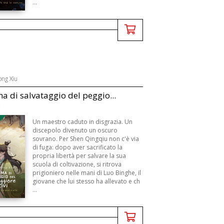
...
ong Xiu
ma di salvataggio del peggio...
B
Un maestro caduto in disgrazia. Un
discepolo divenuto un oscuro
sovrano. Per Shen Qingqiu non c'è via
di fuga: dopo aver sacrificato la
propria libertà per salvare la sua
scuola di coltivazione, si ritrova
prigioniero nelle mani di Luo Binghe, il
giovane che lui stesso ha allevato e ch
...