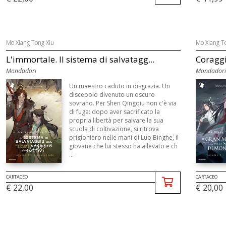
Mo Xiang Tong Xiu
Mo Xiang T
L'immortale. Il sistema di salvatagg...
Coraggi
Mondadori
Mondadori
Un maestro caduto in disgrazia. Un
discepolo divenuto un oscuro
sovrano. Per Shen Qingqiu non c'è via
di fuga: dopo aver sacrificato la
propria libertà per salvare la sua
scuola di coltivazione, si ritrova
prigioniero nelle mani di Luo Binghe, il
giovane che lui stesso ha allevato e ch
...
CARTACEO
CARTACEO
€ 22,00
€ 20,00