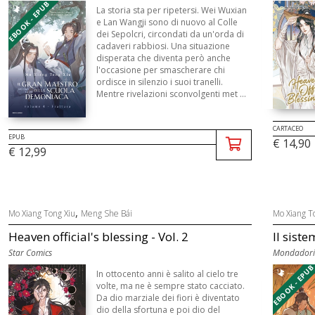
EBOOK - EPUB
La storia sta per ripetersi. Wei Wuxian
e Lan Wangji sono di nuovo al Colle
dei Sepolcri, circondati da un'orda di
cadaveri rabbiosi. Una situazione
disperata che diventa però anche
l'occasione per smascherare chi
ordisce in silenzio i suoi tranelli.
Mentre rivelazioni sconvolgenti met ...
CARTACEO
EPUB
€ 14,90
€ 12,99
,
Mo Xiang Tong Xiu
Meng She Bái
Mo Xiang T
Heaven official's blessing - Vol. 2
Il siste
Star Comics
Mondadori
EBOOK - EPU
In ottocento anni è salito al cielo tre
volte, ma ne è sempre stato cacciato.
Da dio marziale dei fiori è diventato
dio della sfortuna e poi dio del