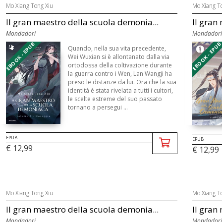
Mo Xiang Tong Xiu
Mo Xiang T
Il gran maestro della scuola demonia...
Il gran
Mondadori
Mondadori
EBOOK - EPUB
EBOOK - EPU
Quando, nella sua vita precedente,
Wei Wuxian si è allontanato dalla via
ortodossa della coltivazione durante
la guerra contro i Wen, Lan Wangji ha
preso le distanze da lui. Ora che la sua
identità è stata rivelata a tutti i cultori,
le scelte estreme del suo passato
tornano a persegui ...
EPUB
EPUB
€ 12,99
€ 12,99
Mo Xiang Tong Xiu
Mo Xiang T
Il gran maestro della scuola demonia...
Il gran
Mondadori
Mondadori