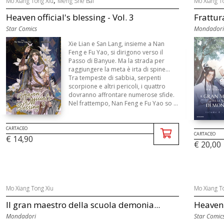
Mo Xiang Tong Xiu
Meng She Bái
Mo Xiang T
Heaven official's blessing - Vol. 3
Frattura
Star Comics
Mondadori
Xie Lian e San Lang, insieme a Nan
Feng e Fu Yao, si dirigono verso il
Passo di Banyue. Ma la strada per
raggiungere la meta è irta di spine...
Tra tempeste di sabbia, serpenti
scorpione e altri pericoli, i quattro
dovranno affrontare numerose sfide.
Nel frattempo, Nan Feng e Fu Yao so ...
CARTACEO
CARTACEO
€ 14,90
€ 20,00
Mo Xiang Tong Xiu
Mo Xiang T
Il gran maestro della scuola demonia...
Heaven o
Mondadori
Star Comic