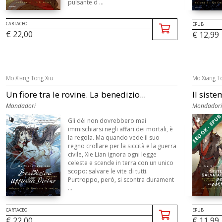
pulsante d ...
CARTACEO
EPUB
€ 22,00
€ 12,99
Mo Xiang Tong Xiu
Mo Xiang T
Un fiore tra le rovine. La benedizio...
Il siste
Mondadori
Mondadori
EBOOK - EPU
Gli dèi non dovrebbero mai
immischiarsi negli affari dei mortali, è
la regola. Ma quando vede il suo
regno crollare per la siccità e la guerra
civile, Xie Lian ignora ogni legge
celeste e scende in terra con un unico
scopo: salvare le vite di tutti.
Purtroppo, però, si scontra durament
...
CARTACEO
EPUB
€ 22,00
€ 11,99