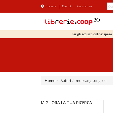
|
|
Librerie
Eventi
Assistenza
Per gli acquisti online: spes
Home
Autori
mo xiang tong xiu
MIGLIORA LA TUA RICERCA