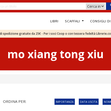
LIBRI
SCAFFALI
CONSIGLI D
e di spedizione gratuite da 25€ - Per i soci Coop o con tessera fedeltà Librerie.c
mo xiang tong xiu
ORDINA PER:
IMPORTANZA
DATA USCITA
NOME