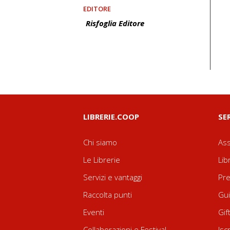
EDITORE
Risfoglia Editore
LIBRERIE.COOP
SE
Chi siamo
Ass
Le Librerie
Lib
Servizi e vantaggi
Pre
Raccolta punti
Gui
Eventi
Gif
Collaborazioni e Festival
Isc