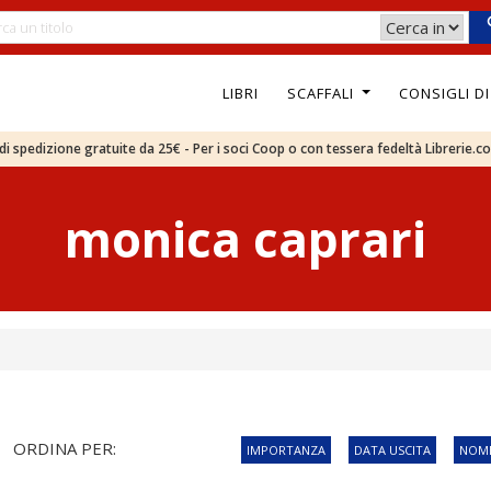
LIBRI
SCAFFALI
CONSIGLI D
e di spedizione gratuite da 25€ - Per i soci Coop o con tessera fedeltà Librerie.c
monica caprari
ORDINA PER:
IMPORTANZA
DATA USCITA
NOME