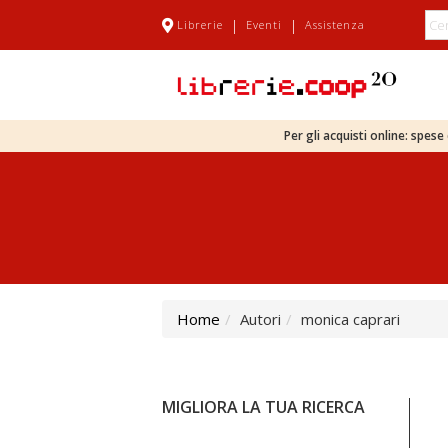
|
|
Librerie
Eventi
Assistenza
Per gli acquisti online: spes
Home
Autori
monica caprari
MIGLIORA LA TUA RICERCA