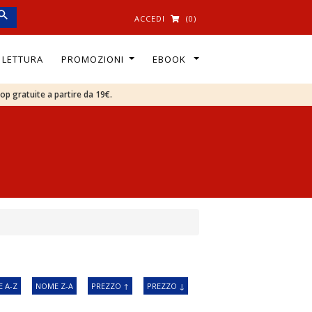
ACCEDI
(0)
I LETTURA
PROMOZIONI
EBOOK
oop gratuite a partire da 19€.
 A-Z
NOME Z-A
PREZZO ↑
PREZZO ↓