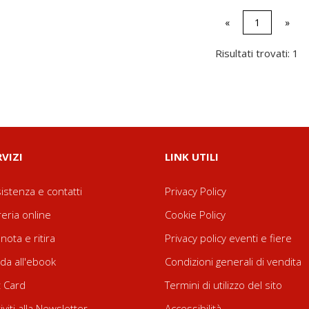
«
1
»
Risultati trovati: 1
RVIZI
LINK UTILI
istenza e contatti
Privacy Policy
reria online
Cookie Policy
nota e ritira
Privacy policy eventi e fiere
da all'ebook
Condizioni generali di vendita
t Card
Termini di utilizzo del sito
riviti alla Newsletter
Accessibilità