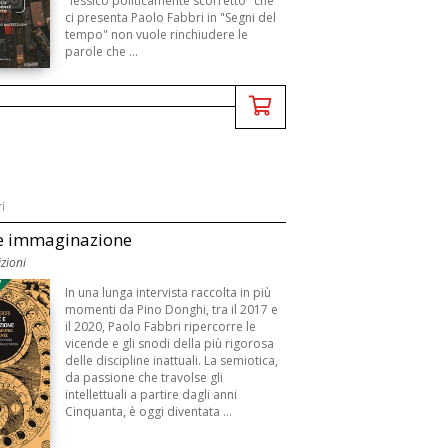
"lessico politicamente scorretto" che
ci presenta Paolo Fabbri in "Segni del
tempo" non vuole rinchiudere le
parole che ...
i
 e immaginazione
zioni
3
In una lunga intervista raccolta in più
momenti da Pino Donghi, tra il 2017 e
il 2020, Paolo Fabbri ripercorre le
vicende e gli snodi della più rigorosa
delle discipline inattuali. La semiotica,
da passione che travolse gli
intellettuali a partire dagli anni
Cinquanta, è oggi diventata ...