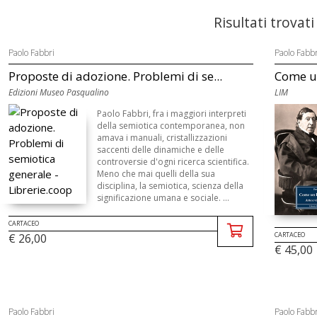
Risultati trovati
Paolo Fabbri
Paolo Fabbr
Proposte di adozione. Problemi di se...
Come un
Edizioni Museo Pasqualino
LIM
Paolo Fabbri, fra i maggiori interpreti
della semiotica contemporanea, non
amava i manuali, cristallizzazioni
saccenti delle dinamiche e delle
controversie d'ogni ricerca scientifica.
Meno che mai quelli della sua
disciplina, la semiotica, scienza della
significazione umana e sociale. ...
CARTACEO
CARTACEO
€ 26,00
€ 45,00
Paolo Fabbri
Paolo Fabbr