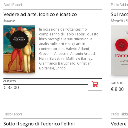
Paolo Fabbri
Paolo Fabbr
Vedere ad arte. Iconico e icastico
Sul rac
Mimesis
Marietti 1
In occasione dell'ottantesimo
compleanno di Paolo Fabbri, questo
libro raccoglie le sue riflessioni e
analisi sulle arti e sugli artisti
contemporanei. Valerio Adami,
Giovanni Anceschi, Antonin Artaud,
Nanni Balestrini, Matthew Barney,
Gianfranco Baruchello, Christian
Boltanski, Enrico ...
CARTACEO
CARTACEO
€ 32,00
€ 8,00
Paolo Fabbri
Paolo Fabbr
Sotto il segno di Federico Fellini
Vedere 