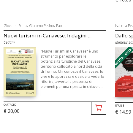
,
,
Giovanni Peira
Giacomo Pasino
Paol ...
Isabella Pe
Nuovi turismi in Canavese. Indagini ...
Dallo sp
Cedam
Mimesis Edi
EBOOK - EPUB 
"Nuovi Turismi in Canavese" è uno
strumento per esplorare le
potenzialità turistiche del Canavese,
territorio collocato a nord della città
di Torino. Chi conosce il Canavese, lo
vive e lo apprezza e desidera vederlo
rifiorire, avverte la presenza di
elementi per una ripresa in chiave t ...
CARTACEO
EPUB 3
€ 20,00
€ 14,99