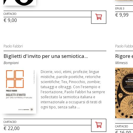
EPUB 3
€ 9,99
CARTACEO
€ 9,00
Paolo Fabbri
Paolo Fabbr
Biglietti d'invito per una semiotica...
Rigore 
Bompiani
Mimesis
Dicerie, voci, etimi, profezie; lingue
mistiche, parole poetiche, retoriche
scientifiche; Tex, Pinocchio, zombie;
tatuaggi e oltraggi. Con l'esempio e
l'esortazione, Paolo Fabbri ha sempre
sollecitato la semiotica italiana e
internazionale a occuparsi di testi di
ogni tipo, senza salta ...
CARTACEO
CARTACEO
€ 22,00
€ 16,00