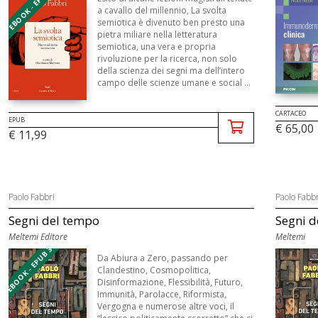
EBOOK - EPUB
a cavallo del millennio, La svolta
semiotica è divenuto ben presto una
pietra miliare nella letteratura
semiotica, una vera e propria
rivoluzione per la ricerca, non solo
della scienza dei segni ma dell’intero
campo delle scienze umane e social ...
CARTACEO
EPUB
€ 65,00
€ 11,99
Paolo Fabbri
Paolo Fabbr
Segni del tempo
Segni de
Meltemi Editore
Meltemi
EBOOK - EPUB 3
Da Abiura a Zero, passando per
Clandestino, Cosmopolitica,
Disinformazione, Flessibilità, Futuro,
Immunità, Parolacce, Riformista,
Vergogna e numerose altre voci, il