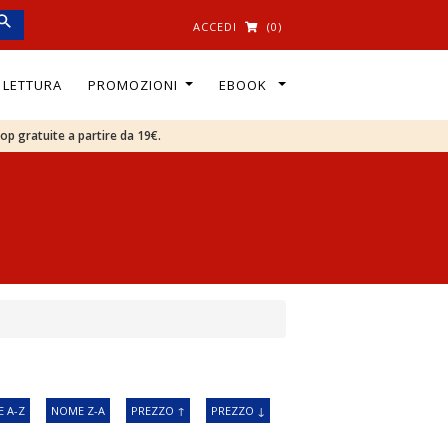
ACCEDI
(0)
I LETTURA
PROMOZIONI
EBOOK
oop gratuite a partire da 19€.
 A-Z
NOME Z-A
PREZZO ↑
PREZZO ↓