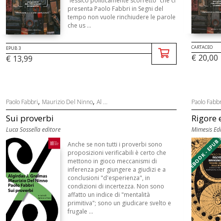
“lessico politicamente scorretto” che ci
presenta Paolo Fabbri in Segni del
tempo non vuole rinchiudere le parole
che us ...
CARTACEO
EPUB 3
€ 20,00
€ 13,99
,
,
Paolo Fabbri
Maurizio Del Ninno
Al ...
Paolo Fabbr
Sui proverbi
Rigore
Luca Sossella editore
Mimesis Edi
EBOOK - EPUB 
Anche se non tutti i proverbi sono
proposizioni verificabili è certo che
mettono in gioco meccanismi di
inferenza per giungere a giudizi e a
conclusioni "d'esperienza", in
condizioni di incertezza. Non sono
affatto un indice di "mentalità
primitiva"; sono un giudicare svelto e
frugale ...