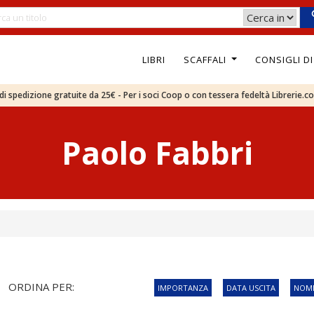
LIBRI
SCAFFALI
CONSIGLI D
e di spedizione gratuite da 25€ - Per i soci Coop o con tessera fedeltà Librerie.c
Paolo Fabbri
ORDINA PER:
IMPORTANZA
DATA USCITA
NOME