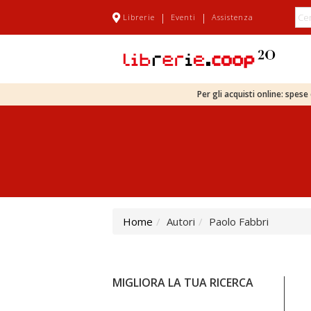
|
|
Librerie
Eventi
Assistenza
Per gli acquisti online: spes
Home
Autori
Paolo Fabbri
MIGLIORA LA TUA RICERCA