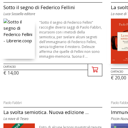
Sotto il segno di Federico Fellini
La svol
Luca Sossella editore
La nave di
"Sotto il segno di Federico Fellini"
raccoglie diversi saggi di Paolo Fabbri,
incursioni con i metodi della
semiotica, per svelare alcuni segreti
dell'immaginario di Federico Fellini,
senza toglierne il mistero. Deleuze
afferma che quelle di Fellini non sono
immagini-memoria. Suona il ...
CARTACEO
CARTACEO
€ 14,00
€ 20,00
Paolo Fabbri
Paolo Fabbr
La svolta semiotica. Nuova edizione ...
Immuno
La nave di Teseo
Piccin-Nuov
Esito di alcune lezioni magistrali tenute