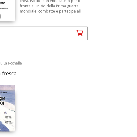
linea. Partito con entusiasmo per il
fronte all'inizio della Prima guerra
mondiale, combatte e partecipa all ...
eu La Rochelle
 fresca