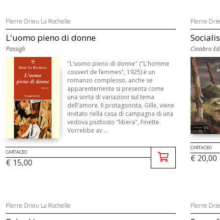
Pierre Drieu La Rochelle
Pierre Dri
L'uomo pieno di donne
Sociali
Passigli
Cinabro Edi
"L'uomo pieno di donne" ("L'homme
couvert de femmes", 1925) è un
romanzo complesso, anche se
apparentemente si presenta come
una sorta di variazioni sul tema
dell'amore. Il protagonista, Gille, viene
invitato nella casa di campagna di una
vedova piuttosto "libera", Finette.
Vorrebbe av ...
CARTACEO
CARTACEO
€ 20,00
€ 15,00
Pierre Drieu La Rochelle
Pierre Dri