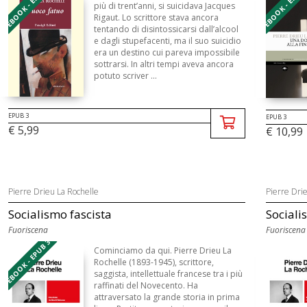
EBOOK - EPUB 3
EBOOK - EPUB 
più di trent’anni, si suicidava Jacques
Rigaut. Lo scrittore stava ancora
tentando di disintossicarsi dall’alcool
e dagli stupefacenti, ma il suo suicidio
era un destino cui pareva impossibile
sottrarsi. In altri tempi aveva ancora
potuto scriver ...
EPUB 3
EPUB 3
€ 5,99
€ 10,99
Pierre Drieu La Rochelle
Pierre Dri
Socialismo fascista
Socialis
Fuoriscena
Fuoriscena
EBOOK - EPUB 3
Cominciamo da qui. Pierre Drieu La
Rochelle (1893-1945), scrittore,
saggista, intellettuale francese tra i più
raffinati del Novecento. Ha
attraversato la grande storia in prima