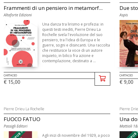
Frammenti di un pensiero in metamorf...
Due sto
Altaforte Edizioni
Aspis
Una danza tra lirismo e profezia: in
questi testi inediti, Pierre Drieu La
Rochelle svela l'evoluzione del suo
pensiero, tra l'idea di Europa e le
guerre, sogni e disincanti. Una raccolta
che restituisce la voce di un autore
inquieto, in bilico fra azione e
contemplazione, destinato a ...
CARTACEO
CARTACEO
€ 15,00
€ 9,00
Pierre Drieu La Rochelle
Pierre Dri
FUOCO FATUO
Una don
Passigli Editori
Mattioli 1
Agli inizi di novembre del 1929, a poco