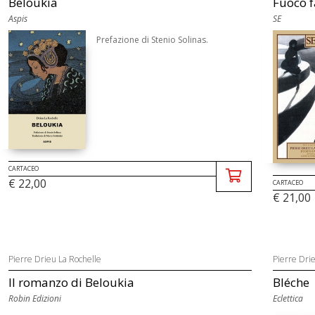
Beloukia
Fuoco f
Aspis
SE
Prefazione di Stenio Solinas.
CARTACEO
€ 22,00
CARTACEO
€ 21,00
Pierre Drieu La Rochelle
Pierre Dri
Il romanzo di Beloukia
Bléche
Robin Edizioni
Eclettica