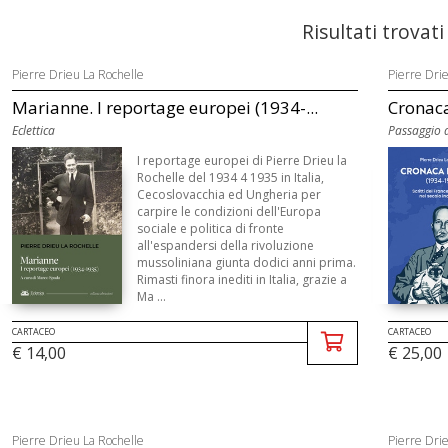
Risultati trovati
Pierre Drieu La Rochelle
Pierre Dri
Marianne. I reportage europei (1934-...
Cronaca 
Eclettica
Passaggio 
I reportage europei di Pierre Drieu la
Rochelle del 1934 4 1935 in Italia,
Cecoslovacchia ed Ungheria per
carpire le condizioni dell'Europa
sociale e politica di fronte
all'espandersi della rivoluzione
mussoliniana giunta dodici anni prima.
Rimasti finora inediti in Italia, grazie a
Ma ...
CARTACEO
CARTACEO
€ 25,00
€ 14,00
Pierre Drieu La Rochelle
Pierre Dri