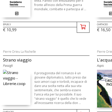
linea. Partito con entusiasmo per il
fronte all’inizio della Prima guerra
mondiale, combatte e partecipa al ...
EPUB 3
CARTACEO
€ 10,99
€ 16,50
Pierre Drieu La Rochelle
Pierre Dri
Strano viaggio
L'acqua
Passigli
Aspis
Il protagonista del romanzo è un
giovane diplomatico, tutto preso dai
suoi amori cupi e torbidi, incapace di
dare una svolta netta alla sua vita
sentimentale, che sembra essere
l'unica vita per lui possibile. Il suo
"strano viaggio" è quello che lo vede
all'incessante ricerca della don ...
CARTACEO