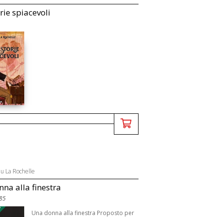
rie spiacevoli
eu La Rochelle
na alla finestra
885
Una donna alla finestra Proposto per