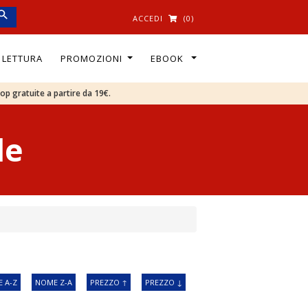
ACCEDI
(0)
I LETTURA
PROMOZIONI
EBOOK
oop gratuite a partire da 19€.
le
 A-Z
NOME Z-A
PREZZO ↑
PREZZO ↓