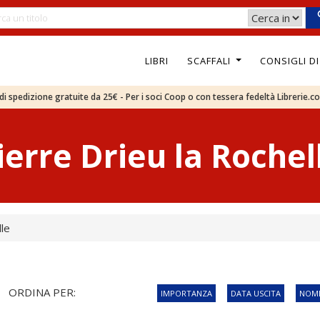
LIBRI
SCAFFALI
CONSIGLI D
e di spedizione gratuite da 25€ - Per i soci Coop o con tessera fedeltà Librerie.c
ierre Drieu la Rochel
lle
ORDINA PER:
IMPORTANZA
DATA USCITA
NOME