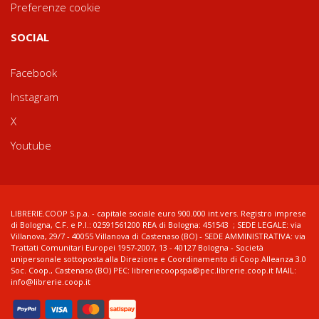
Preferenze cookie
SOCIAL
Facebook
Instagram
X
Youtube
LIBRERIE.COOP S.p.a. - capitale sociale euro 900.000 int.vers. Registro imprese
di Bologna, C.F. e P.I.: 02591561200 REA di Bologna: 451543 ; SEDE LEGALE: via
Villanova, 29/7 - 40055 Villanova di Castenaso (BO) - SEDE AMMINISTRATIVA: via
Trattati Comunitari Europei 1957-2007, 13 - 40127 Bologna - Società
unipersonale sottoposta alla Direzione e Coordinamento di Coop Alleanza 3.0
Soc. Coop., Castenaso (BO) PEC: libreriecoopspa@pec.librerie.coop.it MAIL:
info@librerie.coop.it