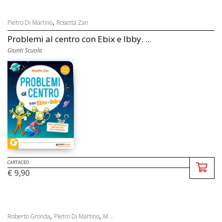
,
Pietro Di Martino
Rosetta Zan
Problemi al centro con Ebix e Ibby. ...
Giunti Scuola
CARTACEO
€ 9,90
,
,
Roberto Gronda
Pietro Di Martino
M ...