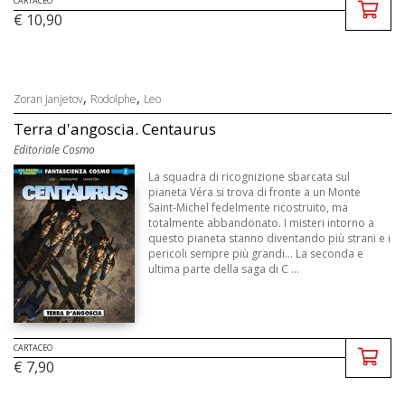
CARTACEO
€ 10,90
,
,
Zoran Janjetov
Rodolphe
Leo
Terra d'angoscia. Centaurus
Editoriale Cosmo
La squadra di ricognizione sbarcata sul
pianeta Véra si trova di fronte a un Monte
Saint-Michel fedelmente ricostruito, ma
totalmente abbandonato. I misteri intorno a
questo pianeta stanno diventando più strani e i
pericoli sempre più grandi... La seconda e
ultima parte della saga di C ...
CARTACEO
€ 7,90