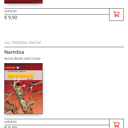
CARTACEO
€ 9,90
,
,
Leo
Rodolphe
Marchal
Namibia
Aurea Books and Comix
CARTACEO
€ 9,90