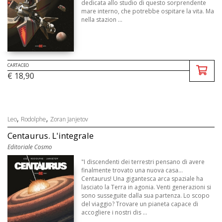
dedicata allo studio di questo sorprendente
mare interno, che potrebbe ospitare la vita. Ma
nella stazion ...
CARTACEO
€ 18,90
,
,
Leo
Rodolphe
Zoran Janjetov
Centaurus. L'integrale
Editoriale Cosmo
"I discendenti dei terrestri pensano di avere
finalmente trovato una nuova casa...
Centaurus! Una gigantesca arca spaziale ha
lasciato la Terra in agonia. Venti generazioni si
sono susseguite dalla sua partenza. Lo scopo
del viaggio? Trovare un pianeta capace di
accogliere i nostri dis ...