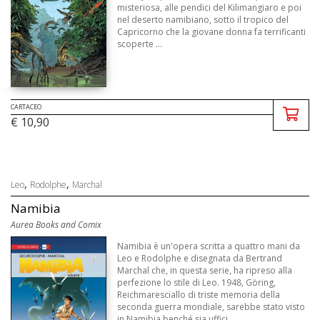
misteriosa, alle pendici del Kilimangiaro e poi
nel deserto namibiano, sotto il tropico del
Capricorno che la giovane donna fa terrificanti
scoperte ...
CARTACEO
€ 10,90
,
,
Leo
Rodolphe
Marchal
Namibia
Aurea Books and Comix
Namibia è un'opera scritta a quattro mani da
Leo e Rodolphe e disegnata da Bertrand
Marchal che, in questa serie, ha ripreso alla
perfezione lo stile di Leo. 1948, Göring,
Reichmaresciallo di triste memoria della
seconda guerra mondiale, sarebbe stato visto
in Namibia benché sia uffici ...