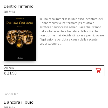
Dentro l'inferno
EBS Print
In una casa immersa in un bosco incantato del
Connecticut vive l'affermato psichiatra e
scrittore newyorkese Asher Blake che, stanco
della vita fervente e frenetica della città che
non dorme mai, decide di isolarsi per ritrovare
l'ispirazione perduta a causa della recente
separazione d ...
CARTACEO
€ 21,90
Sabrina Izzi
E ancora il buio
EBS Print