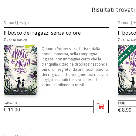
Risultati trovati
Samuel J. Halpin
Samuel J. 
Il bosco dei ragazzi senza colore
Il bosc
Terre di mezzo
Terre di m
EBOOK - EPU
Quando Poppy si trasferisce dalla
nonna materna, nella campagna
inglese, non immagina certo che la
tranquilla cittadina di Soaps nasconda
più di un segreto: da anni scompaiono
dei ragazzini che vengono poi ritrovati
ingrigiti e apatici, e si voci-fera che nel
vicino stabilimento tessil ...
CARTACEO
EPUB
€ 11,00
€ 8,99