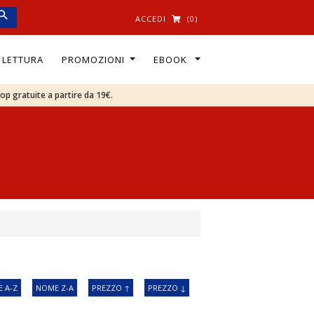
ACCEDI
(0)
I LETTURA
PROMOZIONI
EBOOK
oop gratuite a partire da 19€.
 A-Z
NOME Z-A
PREZZO ↑
PREZZO ↓