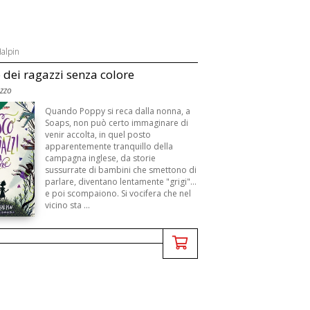
Halpin
o dei ragazzi senza colore
ezzo
B
Quando Poppy si reca dalla nonna, a
Soaps, non può certo immaginare di
venir accolta, in quel posto
apparentemente tranquillo della
campagna inglese, da storie
sussurrate di bambini che smettono di
parlare, diventano lentamente "grigi"…
e poi scompaiono. Si vocifera che nel
vicino sta ...