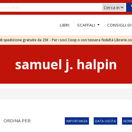
LIBRI
SCAFFALI
CONSIGLI D
e di spedizione gratuite da 25€ - Per i soci Coop o con tessera fedeltà Librerie.c
samuel j. halpin
ORDINA PER:
IMPORTANZA
DATA USCITA
NOME