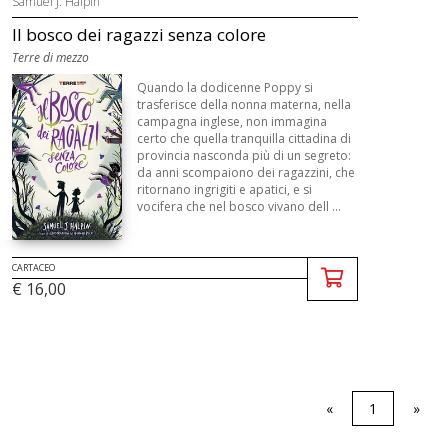
Samuel J. Halpin
Il bosco dei ragazzi senza colore
Terre di mezzo
Quando la dodicenne Poppy si
trasferisce della nonna materna, nella
campagna inglese, non immagina
certo che quella tranquilla cittadina di
provincia nasconda più di un segreto:
da anni scompaiono dei ragazzini, che
ritornano ingrigiti e apatici, e si
vocifera che nel bosco vivano dell ...
CARTACEO
€ 16,00
«
1
»