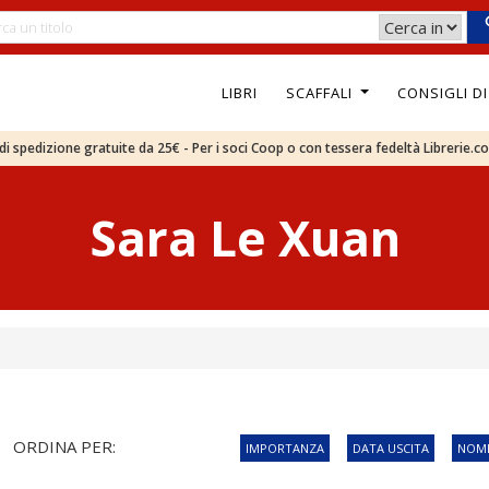
LIBRI
SCAFFALI
CONSIGLI D
e di spedizione gratuite da 25€ - Per i soci Coop o con tessera fedeltà Librerie.c
Sara Le Xuan
ORDINA PER:
IMPORTANZA
DATA USCITA
NOME