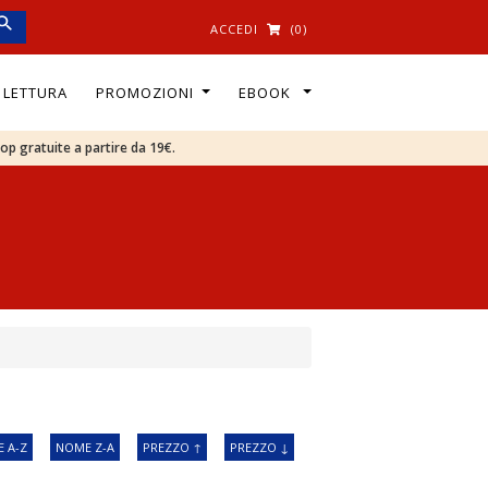
ACCEDI
(0)
I LETTURA
PROMOZIONI
EBOOK
oop gratuite a partire da 19€.
 A-Z
NOME Z-A
PREZZO ↑
PREZZO ↓