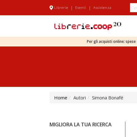
|
|
Librerie
Eventi
Assistenza
Per gli acquisti online: spes
Home
Autori
Simona Bonafé
MIGLIORA LA TUA RICERCA