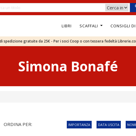
LIBRI
SCAFFALI
CONSIGLI D
e di spedizione gratuite da 25€ - Per i soci Coop o con tessera fedeltà Librerie.c
Simona Bonafé
ORDINA PER:
IMPORTANZA
DATA USCITA
NOME