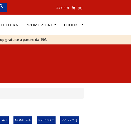
ACCEDI
(0)
I LETTURA
PROMOZIONI
EBOOK
oop gratuite a partire da 19€.
 A-Z
NOME Z-A
PREZZO ↑
PREZZO ↓