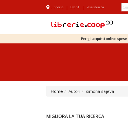
|
|
Librerie
Eventi
Assistenza
Per gli acquisti online: spes
Home
Autori
simona sajeva
MIGLIORA LA TUA RICERCA