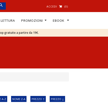
ACCEDI
(0)
I LETTURA
PROMOZIONI
EBOOK
oop gratuite a partire da 19€.
 A-Z
NOME Z-A
PREZZO ↑
PREZZO ↓