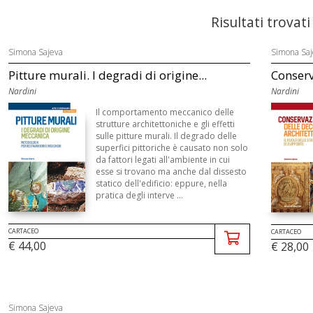
Risultati trovati
Simona Sajeva
Simona Saj
Pitture murali. I degradi di origine...
Conserv
Nardini
Nardini
Il comportamento meccanico delle
strutture architettoniche e gli effetti
sulle pitture murali. Il degrado delle
superfici pittoriche è causato non solo
da fattori legati all'ambiente in cui
esse si trovano ma anche dal dissesto
statico dell'edificio: eppure, nella
pratica degli interve ...
CARTACEO
CARTACEO
€ 44,00
€ 28,00
Simona Sajeva