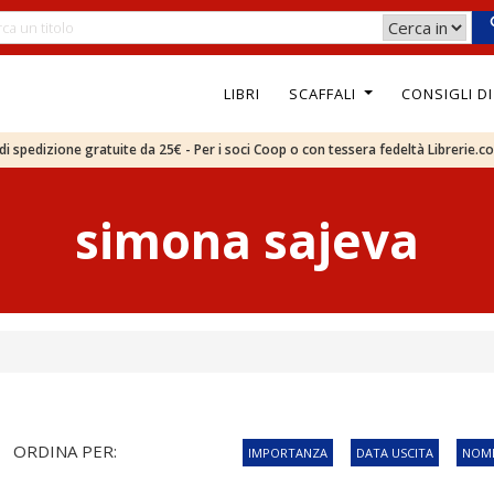
LIBRI
SCAFFALI
CONSIGLI D
e di spedizione gratuite da 25€ - Per i soci Coop o con tessera fedeltà Librerie.c
simona sajeva
ORDINA PER:
IMPORTANZA
DATA USCITA
NOME